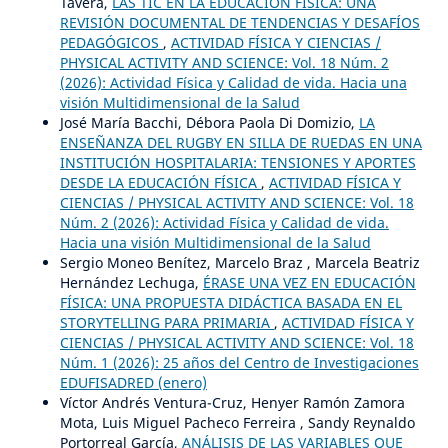
Tavera,
LAS TIC EN LA EDUCACIÓN FÍSICA: UNA
REVISIÓN DOCUMENTAL DE TENDENCIAS Y DESAFÍOS
PEDAGÓGICOS
,
ACTIVIDAD FÍSICA Y CIENCIAS /
PHYSICAL ACTIVITY AND SCIENCE: Vol. 18 Núm. 2
(2026): Actividad Física y Calidad de vida. Hacia una
visión Multidimensional de la Salud
José María Bacchi, Débora Paola Di Domizio,
LA
ENSEÑANZA DEL RUGBY EN SILLA DE RUEDAS EN UNA
INSTITUCIÓN HOSPITALARIA: TENSIONES Y APORTES
DESDE LA EDUCACIÓN FÍSICA
,
ACTIVIDAD FÍSICA Y
CIENCIAS / PHYSICAL ACTIVITY AND SCIENCE: Vol. 18
Núm. 2 (2026): Actividad Física y Calidad de vida.
Hacia una visión Multidimensional de la Salud
Sergio Moneo Benítez, Marcelo Braz , Marcela Beatriz
Hernández Lechuga,
ÉRASE UNA VEZ EN EDUCACIÓN
FÍSICA: UNA PROPUESTA DIDÁCTICA BASADA EN EL
STORYTELLING PARA PRIMARIA
,
ACTIVIDAD FÍSICA Y
CIENCIAS / PHYSICAL ACTIVITY AND SCIENCE: Vol. 18
Núm. 1 (2026): 25 años del Centro de Investigaciones
EDUFISADRED (enero)
Víctor Andrés Ventura-Cruz, Henyer Ramón Zamora
Mota, Luis Miguel Pacheco Ferreira , Sandy Reynaldo
Portorreal García,
ANÁLISIS DE LAS VARIABLES QUE