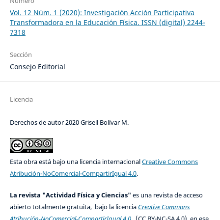
Número
Vol. 12 Núm. 1 (2020): Investigación Acción Participativa
Transformadora en la Educación Física. ISSN (digital) 2244-
7318
Sección
Consejo Editorial
Licencia
Derechos de autor 2020 Grisell Bolívar M.
Esta obra está bajo una licencia internacional
Creative Commons
Atribución-NoComercial-CompartirIgual 4.0
.
La revista "Actividad Física y Ciencias"
es una revista de acceso
abierto totalmente gratuita, bajo la licencia
Creative Commons
Atribución-NoComercial-CompartirIgual 4.0
(CC BY-NC-SA 4.0), en ese