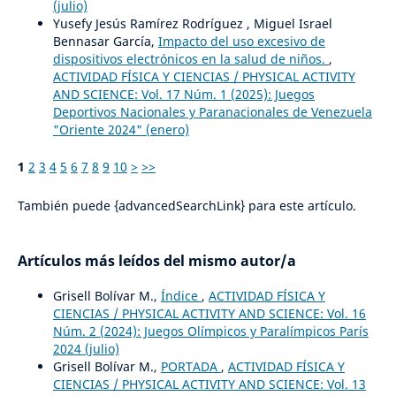
(julio)
Yusefy Jesús Ramírez Rodríguez , Miguel Israel
Bennasar García,
Impacto del uso excesivo de
dispositivos electrónicos en la salud de niños.
,
ACTIVIDAD FÍSICA Y CIENCIAS / PHYSICAL ACTIVITY
AND SCIENCE: Vol. 17 Núm. 1 (2025): Juegos
Deportivos Nacionales y Paranacionales de Venezuela
"Oriente 2024" (enero)
1
2
3
4
5
6
7
8
9
10
>
>>
También puede {advancedSearchLink} para este artículo.
Artículos más leídos del mismo autor/a
Grisell Bolívar M.,
Índice
,
ACTIVIDAD FÍSICA Y
CIENCIAS / PHYSICAL ACTIVITY AND SCIENCE: Vol. 16
Núm. 2 (2024): Juegos Olímpicos y Paralímpicos París
2024 (julio)
Grisell Bolívar M.,
PORTADA
,
ACTIVIDAD FÍSICA Y
CIENCIAS / PHYSICAL ACTIVITY AND SCIENCE: Vol. 13