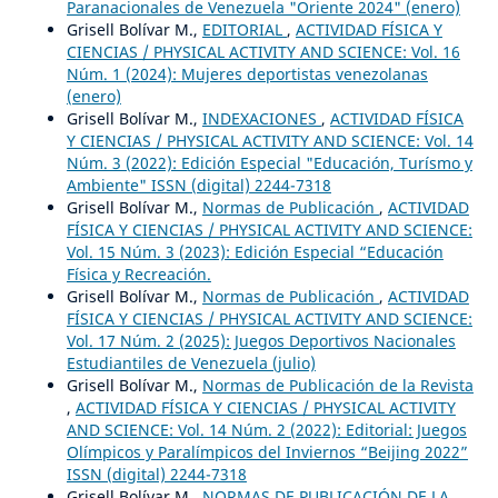
Paranacionales de Venezuela "Oriente 2024" (enero)
Grisell Bolívar M.,
EDITORIAL
,
ACTIVIDAD FÍSICA Y
CIENCIAS / PHYSICAL ACTIVITY AND SCIENCE: Vol. 16
Núm. 1 (2024): Mujeres deportistas venezolanas
(enero)
Grisell Bolívar M.,
INDEXACIONES
,
ACTIVIDAD FÍSICA
Y CIENCIAS / PHYSICAL ACTIVITY AND SCIENCE: Vol. 14
Núm. 3 (2022): Edición Especial "Educación, Turísmo y
Ambiente" ISSN (digital) 2244-7318
Grisell Bolívar M.,
Normas de Publicación
,
ACTIVIDAD
FÍSICA Y CIENCIAS / PHYSICAL ACTIVITY AND SCIENCE:
Vol. 15 Núm. 3 (2023): Edición Especial “Educación
Física y Recreación.
Grisell Bolívar M.,
Normas de Publicación
,
ACTIVIDAD
FÍSICA Y CIENCIAS / PHYSICAL ACTIVITY AND SCIENCE:
Vol. 17 Núm. 2 (2025): Juegos Deportivos Nacionales
Estudiantiles de Venezuela (julio)
Grisell Bolívar M.,
Normas de Publicación de la Revista
,
ACTIVIDAD FÍSICA Y CIENCIAS / PHYSICAL ACTIVITY
AND SCIENCE: Vol. 14 Núm. 2 (2022): Editorial: Juegos
Olímpicos y Paralímpicos del Inviernos “Beijing 2022”
ISSN (digital) 2244-7318
Grisell Bolívar M.,
NORMAS DE PUBLICACIÓN DE LA