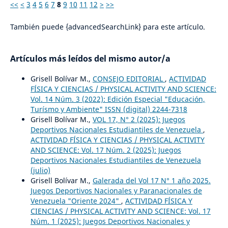
<<
<
3
4
5
6
7
8
9
10
11
12
>
>>
También puede {advancedSearchLink} para este artículo.
Artículos más leídos del mismo autor/a
Grisell Bolívar M.,
CONSEJO EDITORIAL
,
ACTIVIDAD
FÍSICA Y CIENCIAS / PHYSICAL ACTIVITY AND SCIENCE:
Vol. 14 Núm. 3 (2022): Edición Especial "Educación,
Turísmo y Ambiente" ISSN (digital) 2244-7318
Grisell Bolívar M.,
VOL 17, N° 2 (2025): Juegos
Deportivos Nacionales Estudiantiles de Venezuela
,
ACTIVIDAD FÍSICA Y CIENCIAS / PHYSICAL ACTIVITY
AND SCIENCE: Vol. 17 Núm. 2 (2025): Juegos
Deportivos Nacionales Estudiantiles de Venezuela
(julio)
Grisell Bolívar M.,
Galerada del Vol 17 N° 1 año 2025.
Juegos Deportivos Nacionales y Paranacionales de
Venezuela "Oriente 2024"
,
ACTIVIDAD FÍSICA Y
CIENCIAS / PHYSICAL ACTIVITY AND SCIENCE: Vol. 17
Núm. 1 (2025): Juegos Deportivos Nacionales y