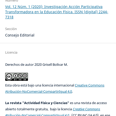
Número
Vol. 12 Núm. 1 (2020): Investigación Acción Participativa
Transformadora en la Educación Física. ISSN (digital) 2244-
7318
Sección
Consejo Editorial
Licencia
Derechos de autor 2020 Grisell Bolívar M.
Esta obra está bajo una licencia internacional
Creative Commons
Atribución-NoComercial-CompartirIgual 4.0
.
La revista "Actividad Física y Ciencias"
es una revista de acceso
abierto totalmente gratuita, bajo la licencia
Creative Commons
Atribución-NoComercial-CompartirIgual 4.0
(CC BY-NC-SA 4.0), en ese