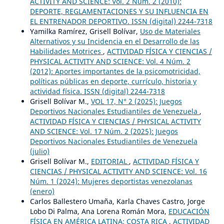
ACTIVITY AND SCIENCE: Vol. 2 Núm. 2 (2010):
DEPORTE, REGLAMENTACIONES Y SU INFLUENCIA EN
EL ENTRENADOR DEPORTIVO. ISSN (digital) 2244-7318
Yamilka Ramírez, Grisell Bolívar,
Uso de Materiales
Alternativos y su Incidencia en el Desarrollo de las
Habilidades Motrices
,
ACTIVIDAD FÍSICA Y CIENCIAS /
PHYSICAL ACTIVITY AND SCIENCE: Vol. 4 Núm. 2
(2012): Aportes importantes de la psicomotricidad,
políticas públicas en deporte, currículo, historia y
actividad física. ISSN (digital) 2244-7318
Grisell Bolívar M.,
VOL 17, N° 2 (2025): Juegos
Deportivos Nacionales Estudiantiles de Venezuela
,
ACTIVIDAD FÍSICA Y CIENCIAS / PHYSICAL ACTIVITY
AND SCIENCE: Vol. 17 Núm. 2 (2025): Juegos
Deportivos Nacionales Estudiantiles de Venezuela
(julio)
Grisell Bolívar M.,
EDITORIAL
,
ACTIVIDAD FÍSICA Y
CIENCIAS / PHYSICAL ACTIVITY AND SCIENCE: Vol. 16
Núm. 1 (2024): Mujeres deportistas venezolanas
(enero)
Carlos Ballestero Umaña, Karla Chaves Castro, Jorge
Lobo Di Palma, Ana Lorena Román Mora,
EDUCACIÓN
FÍSICA EN AMÉRICA LATINA: COSTA RICA
,
ACTIVIDAD