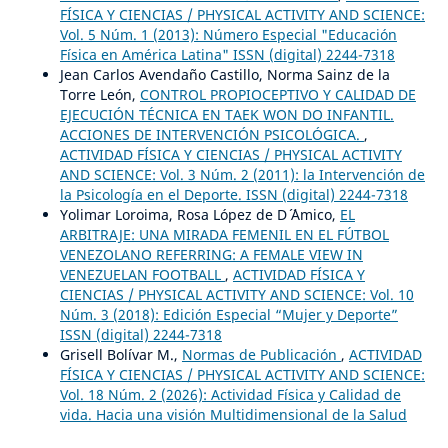
FÍSICA Y CIENCIAS / PHYSICAL ACTIVITY AND SCIENCE:
Vol. 5 Núm. 1 (2013): Número Especial "Educación
Física en América Latina" ISSN (digital) 2244-7318
Jean Carlos Avendaño Castillo, Norma Sainz de la
Torre León,
CONTROL PROPIOCEPTIVO Y CALIDAD DE
EJECUCIÓN TÉCNICA EN TAEK WON DO INFANTIL.
ACCIONES DE INTERVENCIÓN PSICOLÓGICA.
,
ACTIVIDAD FÍSICA Y CIENCIAS / PHYSICAL ACTIVITY
AND SCIENCE: Vol. 3 Núm. 2 (2011): la Intervención de
la Psicología en el Deporte. ISSN (digital) 2244-7318
Yolimar Loroima, Rosa López de D´ ´Amico,
EL
ARBITRAJE: UNA MIRADA FEMENIL EN EL FÚTBOL
VENEZOLANO REFERRING: A FEMALE VIEW IN
VENEZUELAN FOOTBALL
,
ACTIVIDAD FÍSICA Y
CIENCIAS / PHYSICAL ACTIVITY AND SCIENCE: Vol. 10
Núm. 3 (2018): Edición Especial “Mujer y Deporte”
ISSN (digital) 2244-7318
Grisell Bolívar M.,
Normas de Publicación
,
ACTIVIDAD
FÍSICA Y CIENCIAS / PHYSICAL ACTIVITY AND SCIENCE:
Vol. 18 Núm. 2 (2026): Actividad Física y Calidad de
vida. Hacia una visión Multidimensional de la Salud