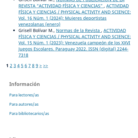
REVISTA “ACTIVIDAD FÍSICA Y CIENCIAS”
,
ACTIVIDAD
FÍSICA Y CIENCIAS / PHYSICAL ACTIVITY AND SCIENCE:
Vol. 16 Núm. 1 (2024): Mujeres deportistas
venezolanas (enero)
Grisell Bolívar M.,
Normas de la Revista
,
ACTIVIDAD
FÍSICA Y CIENCIAS / PHYSICAL ACTIVITY AND SCIENCE:
Vol. 15 Núm. 1 (2023): Venezuela campeón de los XXVI
Juegos Escolares. Paraguay 2022. ISSN (digital) 2244-
7318
1
2
3
4
5
6
7
8
9
>
>>
Información
Para lectores/as
Para autores/as
Para bibliotecarios/as