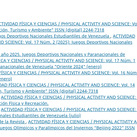
CTIVIDAD FÍSICA Y CIENCIAS / PHYSICAL ACTIVITY AND SCIENCE: Vo
ción, Turísmo y Ambiente" ISSN (digital) 2244-7318
egos Deportivos Nacionales Estudiantiles de Venezuela
,
ACTIVIDAD
D SCIENCE: Vol. 17 Núm. 2 (2025): Juegos Deportivos Nacionales
1 año 2025. Juegos Deportivos Nacionales y Paranacionales de
ICA Y CIENCIAS / PHYSICAL ACTIVITY AND SCIENCE: Vol. 17 Núm. 1
ranacionales de Venezuela "Oriente 2024" (enero)
ÍSICA Y CIENCIAS / PHYSICAL ACTIVITY AND SCIENCE: Vol. 16 Núm
enero)
DAD FÍSICA Y CIENCIAS / PHYSICAL ACTIVITY AND SCIENCE: Vol. 14
n, Turísmo y Ambiente" ISSN (digital) 2244-7318
,
ACTIVIDAD FÍSICA Y CIENCIAS / PHYSICAL ACTIVITY AND SCIENCE: 
ión Física y Recreación.
,
ACTIVIDAD FÍSICA Y CIENCIAS / PHYSICAL ACTIVITY AND SCIENCE: 
ales Estudiantiles de Venezuela (julio)
e la Revista
,
ACTIVIDAD FÍSICA Y CIENCIAS / PHYSICAL ACTIVITY 
 Juegos Olímpicos y Paralímpicos del Inviernos “Beijing 2022” ISSN