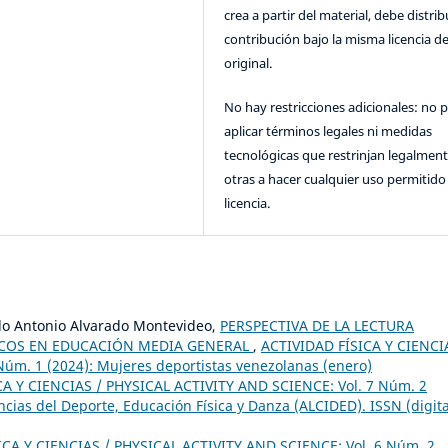
crea a partir del material, debe distrib
contribución bajo la misma licencia de
original.
No hay restricciones adicionales: no 
aplicar términos legales ni medidas
tecnológicas que restrinjan legalment
otras a hacer cualquier uso permitido 
licencia.
do Antonio Alvarado Montevideo,
PERSPECTIVA DE LA LECTURA
ICOS EN EDUCACIÓN MEDIA GENERAL
,
ACTIVIDAD FÍSICA Y CIENCI
úm. 1 (2024): Mujeres deportistas venezolanas (enero)
CA Y CIENCIAS / PHYSICAL ACTIVITY AND SCIENCE: Vol. 7 Núm. 2
cias del Deporte, Educación Física y Danza (ALCIDED). ISSN (digita
ICA Y CIENCIAS / PHYSICAL ACTIVITY AND SCIENCE: Vol. 6 Núm. 2