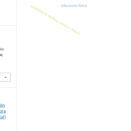
educación física
experiência estética; música; dança.
ión
AL
ión
ora
tal)