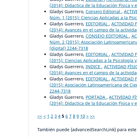
(2014): Didactica de la Educaciòn Fìsica y 
Gladys Guerrero,
Consejo Editorial
,
ACTIV
Núm. 1 (2015): Ciencias Aplicadas a la Psic
Gladys Guerrero,
EDITORIAL
,
ACTIVIDAD F
(2014): Avances en el campo de la actividad
Gladys Guerrero,
CONSEJO EDITORIAL
,
AC
Núm. 2 (2015): Asociación Latinoamericana
(digital) 2244-7318
Gladys Guerrero,
EDITORIAL
,
ACTIVIDAD F
(2015): Ciencias Aplicadas a la Psicología 
Gladys Guerrero,
INDICE
,
ACTIVIDAD FÍSI
(2014): Avances en el campo de la actividad
Gladys Guerrero,
EDITORIAL
,
ACTIVIDAD F
(2015): Asociación Latinoamericana de Cien
2244-7318
Gladys Guerrero,
PORTADA
,
ACTIVIDAD FÍ
(2014): Didactica de la Educaciòn Fìsica y 
<<
<
1
2
3
4
5
6
7
8
9
10
>
>>
También puede {advancedSearchLink} para este 