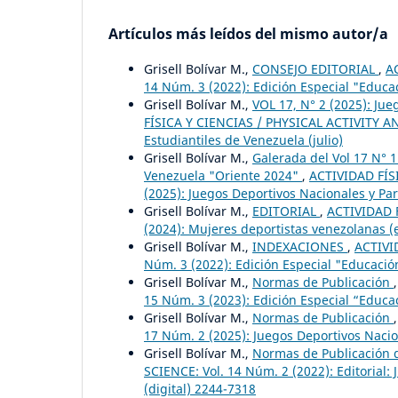
Artículos más leídos del mismo autor/a
Grisell Bolívar M.,
CONSEJO EDITORIAL
,
A
14 Núm. 3 (2022): Edición Especial "Educa
Grisell Bolívar M.,
VOL 17, N° 2 (2025): Ju
FÍSICA Y CIENCIAS / PHYSICAL ACTIVITY AN
Estudiantiles de Venezuela (julio)
Grisell Bolívar M.,
Galerada del Vol 17 N° 
Venezuela "Oriente 2024"
,
ACTIVIDAD FÍS
(2025): Juegos Deportivos Nacionales y Pa
Grisell Bolívar M.,
EDITORIAL
,
ACTIVIDAD F
(2024): Mujeres deportistas venezolanas (
Grisell Bolívar M.,
INDEXACIONES
,
ACTIVI
Núm. 3 (2022): Edición Especial "Educació
Grisell Bolívar M.,
Normas de Publicación
15 Núm. 3 (2023): Edición Especial “Educac
Grisell Bolívar M.,
Normas de Publicación
17 Núm. 2 (2025): Juegos Deportivos Nacion
Grisell Bolívar M.,
Normas de Publicación d
SCIENCE: Vol. 14 Núm. 2 (2022): Editorial:
(digital) 2244-7318