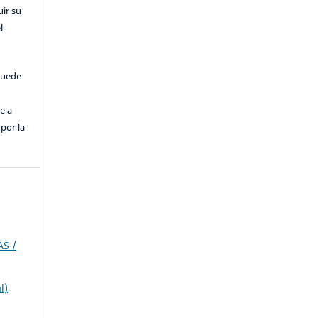
uir su
l
puede
e a
por la
AS /
l)