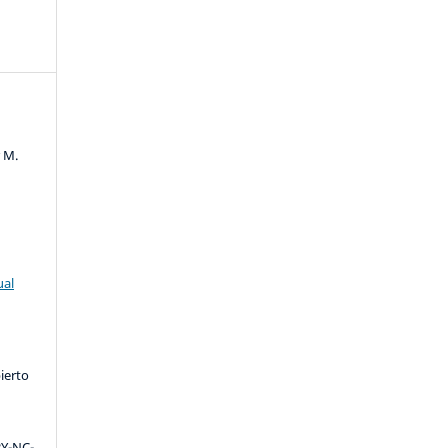
r M.
ual
ierto
Y-NC-