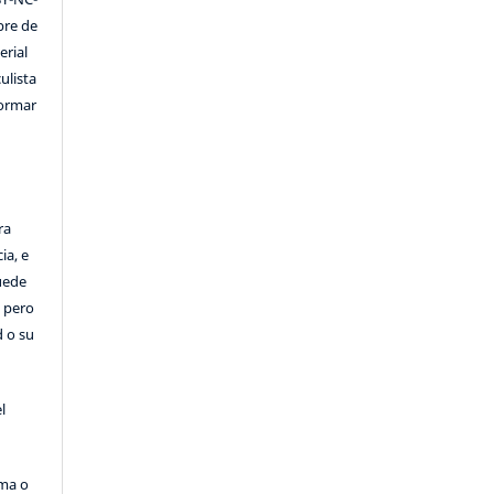
ibre de
erial
ulista
formar
ra
ia, e
Puede
, pero
d o su
l
rma o