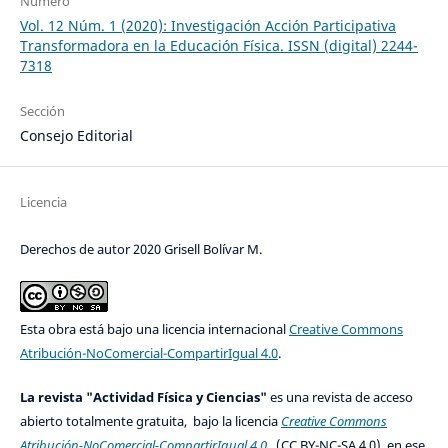
Número
Vol. 12 Núm. 1 (2020): Investigación Acción Participativa
Transformadora en la Educación Física. ISSN (digital) 2244-
7318
Sección
Consejo Editorial
Licencia
Derechos de autor 2020 Grisell Bolívar M.
Esta obra está bajo una licencia internacional
Creative Commons
Atribución-NoComercial-CompartirIgual 4.0
.
La revista "Actividad Física y Ciencias"
es una revista de acceso
abierto totalmente gratuita, bajo la licencia
Creative Commons
Atribución-NoComercial-CompartirIgual 4.0
(CC BY-NC-SA 4.0), en ese