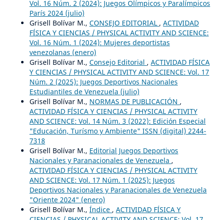
Vol. 16 Núm. 2 (2024): Juegos Olímpicos y Paralímpicos
París 2024 (julio)
Grisell Bolívar M.,
CONSEJO EDITORIAL
,
ACTIVIDAD
FÍSICA Y CIENCIAS / PHYSICAL ACTIVITY AND SCIENCE:
Vol. 16 Núm. 1 (2024): Mujeres deportistas
venezolanas (enero)
Grisell Bolívar M.,
Consejo Editorial
,
ACTIVIDAD FÍSICA
Y CIENCIAS / PHYSICAL ACTIVITY AND SCIENCE: Vol. 17
Núm. 2 (2025): Juegos Deportivos Nacionales
Estudiantiles de Venezuela (julio)
Grisell Bolívar M.,
NORMAS DE PUBLICACIÓN
,
ACTIVIDAD FÍSICA Y CIENCIAS / PHYSICAL ACTIVITY
AND SCIENCE: Vol. 14 Núm. 3 (2022): Edición Especial
"Educación, Turísmo y Ambiente" ISSN (digital) 2244-
7318
Grisell Bolívar M.,
Editorial Juegos Deportivos
Nacionales y Paranacionales de Venezuela
,
ACTIVIDAD FÍSICA Y CIENCIAS / PHYSICAL ACTIVITY
AND SCIENCE: Vol. 17 Núm. 1 (2025): Juegos
Deportivos Nacionales y Paranacionales de Venezuela
"Oriente 2024" (enero)
Grisell Bolívar M.,
Índice
,
ACTIVIDAD FÍSICA Y
CIENCIAS / PHYSICAL ACTIVITY AND SCIENCE: Vol. 17