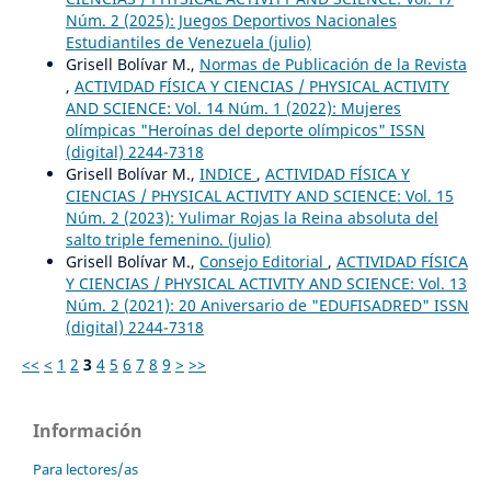
Núm. 2 (2025): Juegos Deportivos Nacionales
Estudiantiles de Venezuela (julio)
Grisell Bolívar M.,
Normas de Publicación de la Revista
,
ACTIVIDAD FÍSICA Y CIENCIAS / PHYSICAL ACTIVITY
AND SCIENCE: Vol. 14 Núm. 1 (2022): Mujeres
olímpicas "Heroínas del deporte olímpicos" ISSN
(digital) 2244-7318
Grisell Bolívar M.,
INDICE
,
ACTIVIDAD FÍSICA Y
CIENCIAS / PHYSICAL ACTIVITY AND SCIENCE: Vol. 15
Núm. 2 (2023): Yulimar Rojas la Reina absoluta del
salto triple femenino. (julio)
Grisell Bolívar M.,
Consejo Editorial
,
ACTIVIDAD FÍSICA
Y CIENCIAS / PHYSICAL ACTIVITY AND SCIENCE: Vol. 13
Núm. 2 (2021): 20 Aniversario de "EDUFISADRED" ISSN
(digital) 2244-7318
<<
<
1
2
3
4
5
6
7
8
9
>
>>
Información
Para lectores/as