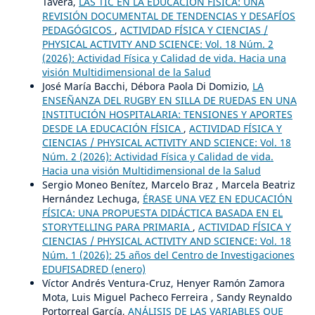
Tavera,
LAS TIC EN LA EDUCACIÓN FÍSICA: UNA
REVISIÓN DOCUMENTAL DE TENDENCIAS Y DESAFÍOS
PEDAGÓGICOS
,
ACTIVIDAD FÍSICA Y CIENCIAS /
PHYSICAL ACTIVITY AND SCIENCE: Vol. 18 Núm. 2
(2026): Actividad Física y Calidad de vida. Hacia una
visión Multidimensional de la Salud
José María Bacchi, Débora Paola Di Domizio,
LA
ENSEÑANZA DEL RUGBY EN SILLA DE RUEDAS EN UNA
INSTITUCIÓN HOSPITALARIA: TENSIONES Y APORTES
DESDE LA EDUCACIÓN FÍSICA
,
ACTIVIDAD FÍSICA Y
CIENCIAS / PHYSICAL ACTIVITY AND SCIENCE: Vol. 18
Núm. 2 (2026): Actividad Física y Calidad de vida.
Hacia una visión Multidimensional de la Salud
Sergio Moneo Benítez, Marcelo Braz , Marcela Beatriz
Hernández Lechuga,
ÉRASE UNA VEZ EN EDUCACIÓN
FÍSICA: UNA PROPUESTA DIDÁCTICA BASADA EN EL
STORYTELLING PARA PRIMARIA
,
ACTIVIDAD FÍSICA Y
CIENCIAS / PHYSICAL ACTIVITY AND SCIENCE: Vol. 18
Núm. 1 (2026): 25 años del Centro de Investigaciones
EDUFISADRED (enero)
Víctor Andrés Ventura-Cruz, Henyer Ramón Zamora
Mota, Luis Miguel Pacheco Ferreira , Sandy Reynaldo
Portorreal García,
ANÁLISIS DE LAS VARIABLES QUE