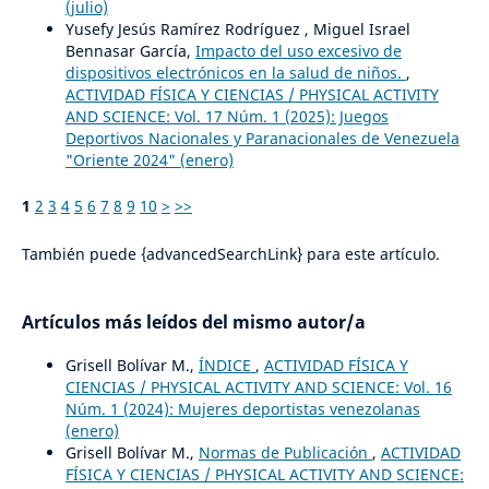
(julio)
Yusefy Jesús Ramírez Rodríguez , Miguel Israel
Bennasar García,
Impacto del uso excesivo de
dispositivos electrónicos en la salud de niños.
,
ACTIVIDAD FÍSICA Y CIENCIAS / PHYSICAL ACTIVITY
AND SCIENCE: Vol. 17 Núm. 1 (2025): Juegos
Deportivos Nacionales y Paranacionales de Venezuela
"Oriente 2024" (enero)
1
2
3
4
5
6
7
8
9
10
>
>>
También puede {advancedSearchLink} para este artículo.
Artículos más leídos del mismo autor/a
Grisell Bolívar M.,
ÍNDICE
,
ACTIVIDAD FÍSICA Y
CIENCIAS / PHYSICAL ACTIVITY AND SCIENCE: Vol. 16
Núm. 1 (2024): Mujeres deportistas venezolanas
(enero)
Grisell Bolívar M.,
Normas de Publicación
,
ACTIVIDAD
FÍSICA Y CIENCIAS / PHYSICAL ACTIVITY AND SCIENCE: