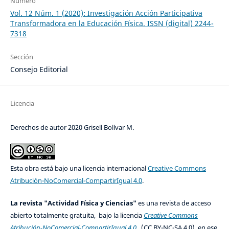
Número
Vol. 12 Núm. 1 (2020): Investigación Acción Participativa
Transformadora en la Educación Física. ISSN (digital) 2244-
7318
Sección
Consejo Editorial
Licencia
Derechos de autor 2020 Grisell Bolívar M.
Esta obra está bajo una licencia internacional
Creative Commons
Atribución-NoComercial-CompartirIgual 4.0
.
La revista "Actividad Física y Ciencias"
es una revista de acceso
abierto totalmente gratuita, bajo la licencia
Creative Commons
Atribución-NoComercial-CompartirIgual 4.0
(CC BY-NC-SA 4.0), en ese