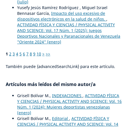
(julio)
Yusefy Jesús Ramírez Rodríguez , Miguel Israel
Bennasar García,
Impacto del uso excesivo de
dispositivos electrónicos en la salud de niños.
,
ACTIVIDAD FÍSICA Y CIENCIAS / PHYSICAL ACTIVITY
AND SCIENCE: Vol. 17 Núm. 1 (2025): Juegos
Deportivos Nacionales y Paranacionales de Venezuela
"Oriente 2024" (enero)
1
2
3
4
5
6
7
8
9
10
>
>>
También puede {advancedSearchLink} para este artículo.
Artículos más leídos del mismo autor/a
Grisell Bolívar M.,
INDEXACIONES
,
ACTIVIDAD FÍSICA
Y CIENCIAS / PHYSICAL ACTIVITY AND SCIENCE: Vol. 16
Núm. 1 (2024): Mujeres deportistas venezolanas
(enero)
Grisell Bolívar M.,
Editorial
,
ACTIVIDAD FÍSICA Y
CIENCIAS / PHYSICAL ACTIVITY AND SCIENCE: Vol. 14