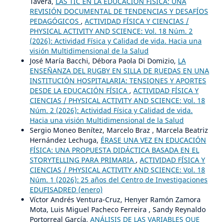
Tavera,
LAS TIC EN LA EDUCACIÓN FÍSICA: UNA
REVISIÓN DOCUMENTAL DE TENDENCIAS Y DESAFÍOS
PEDAGÓGICOS
,
ACTIVIDAD FÍSICA Y CIENCIAS /
PHYSICAL ACTIVITY AND SCIENCE: Vol. 18 Núm. 2
(2026): Actividad Física y Calidad de vida. Hacia una
visión Multidimensional de la Salud
José María Bacchi, Débora Paola Di Domizio,
LA
ENSEÑANZA DEL RUGBY EN SILLA DE RUEDAS EN UNA
INSTITUCIÓN HOSPITALARIA: TENSIONES Y APORTES
DESDE LA EDUCACIÓN FÍSICA
,
ACTIVIDAD FÍSICA Y
CIENCIAS / PHYSICAL ACTIVITY AND SCIENCE: Vol. 18
Núm. 2 (2026): Actividad Física y Calidad de vida.
Hacia una visión Multidimensional de la Salud
Sergio Moneo Benítez, Marcelo Braz , Marcela Beatriz
Hernández Lechuga,
ÉRASE UNA VEZ EN EDUCACIÓN
FÍSICA: UNA PROPUESTA DIDÁCTICA BASADA EN EL
STORYTELLING PARA PRIMARIA
,
ACTIVIDAD FÍSICA Y
CIENCIAS / PHYSICAL ACTIVITY AND SCIENCE: Vol. 18
Núm. 1 (2026): 25 años del Centro de Investigaciones
EDUFISADRED (enero)
Víctor Andrés Ventura-Cruz, Henyer Ramón Zamora
Mota, Luis Miguel Pacheco Ferreira , Sandy Reynaldo
Portorreal García,
ANÁLISIS DE LAS VARIABLES QUE