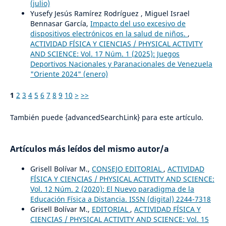
(julio)
Yusefy Jesús Ramírez Rodríguez , Miguel Israel
Bennasar García,
Impacto del uso excesivo de
dispositivos electrónicos en la salud de niños.
,
ACTIVIDAD FÍSICA Y CIENCIAS / PHYSICAL ACTIVITY
AND SCIENCE: Vol. 17 Núm. 1 (2025): Juegos
Deportivos Nacionales y Paranacionales de Venezuela
"Oriente 2024" (enero)
1
2
3
4
5
6
7
8
9
10
>
>>
También puede {advancedSearchLink} para este artículo.
Artículos más leídos del mismo autor/a
Grisell Bolívar M.,
CONSEJO EDITORIAL
,
ACTIVIDAD
FÍSICA Y CIENCIAS / PHYSICAL ACTIVITY AND SCIENCE:
Vol. 12 Núm. 2 (2020): El Nuevo paradigma de la
Educación Física a Distancia. ISSN (digital) 2244-7318
Grisell Bolívar M.,
EDITORIAL
,
ACTIVIDAD FÍSICA Y
CIENCIAS / PHYSICAL ACTIVITY AND SCIENCE: Vol. 15