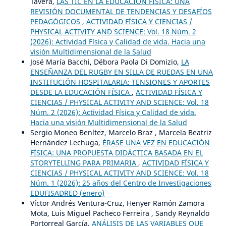
Tavera,
LAS TIC EN LA EDUCACIÓN FÍSICA: UNA
REVISIÓN DOCUMENTAL DE TENDENCIAS Y DESAFÍOS
PEDAGÓGICOS
,
ACTIVIDAD FÍSICA Y CIENCIAS /
PHYSICAL ACTIVITY AND SCIENCE: Vol. 18 Núm. 2
(2026): Actividad Física y Calidad de vida. Hacia una
visión Multidimensional de la Salud
José María Bacchi, Débora Paola Di Domizio,
LA
ENSEÑANZA DEL RUGBY EN SILLA DE RUEDAS EN UNA
INSTITUCIÓN HOSPITALARIA: TENSIONES Y APORTES
DESDE LA EDUCACIÓN FÍSICA
,
ACTIVIDAD FÍSICA Y
CIENCIAS / PHYSICAL ACTIVITY AND SCIENCE: Vol. 18
Núm. 2 (2026): Actividad Física y Calidad de vida.
Hacia una visión Multidimensional de la Salud
Sergio Moneo Benítez, Marcelo Braz , Marcela Beatriz
Hernández Lechuga,
ÉRASE UNA VEZ EN EDUCACIÓN
FÍSICA: UNA PROPUESTA DIDÁCTICA BASADA EN EL
STORYTELLING PARA PRIMARIA
,
ACTIVIDAD FÍSICA Y
CIENCIAS / PHYSICAL ACTIVITY AND SCIENCE: Vol. 18
Núm. 1 (2026): 25 años del Centro de Investigaciones
EDUFISADRED (enero)
Víctor Andrés Ventura-Cruz, Henyer Ramón Zamora
Mota, Luis Miguel Pacheco Ferreira , Sandy Reynaldo
Portorreal García,
ANÁLISIS DE LAS VARIABLES QUE