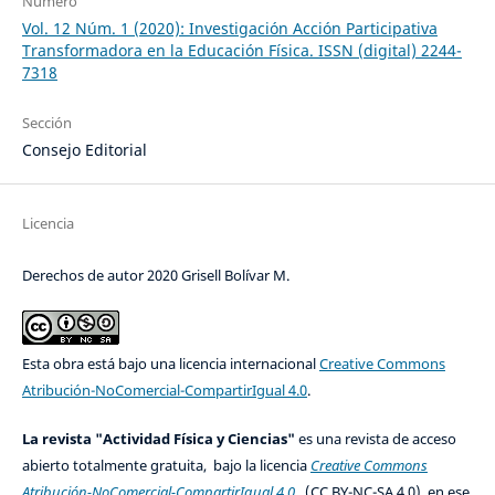
Número
Vol. 12 Núm. 1 (2020): Investigación Acción Participativa
Transformadora en la Educación Física. ISSN (digital) 2244-
7318
Sección
Consejo Editorial
Licencia
Derechos de autor 2020 Grisell Bolívar M.
Esta obra está bajo una licencia internacional
Creative Commons
Atribución-NoComercial-CompartirIgual 4.0
.
La revista "Actividad Física y Ciencias"
es una revista de acceso
abierto totalmente gratuita, bajo la licencia
Creative Commons
Atribución-NoComercial-CompartirIgual 4.0
(CC BY-NC-SA 4.0), en ese