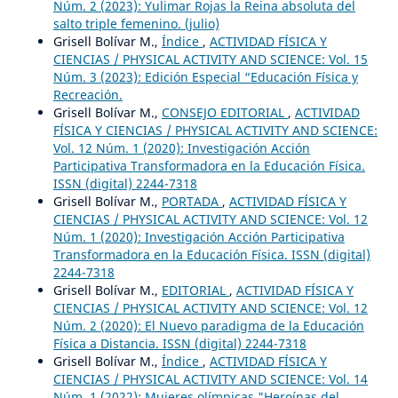
Núm. 2 (2023): Yulimar Rojas la Reina absoluta del
salto triple femenino. (julio)
Grisell Bolívar M.,
Índice
,
ACTIVIDAD FÍSICA Y
CIENCIAS / PHYSICAL ACTIVITY AND SCIENCE: Vol. 15
Núm. 3 (2023): Edición Especial “Educación Física y
Recreación.
Grisell Bolívar M.,
CONSEJO EDITORIAL
,
ACTIVIDAD
FÍSICA Y CIENCIAS / PHYSICAL ACTIVITY AND SCIENCE:
Vol. 12 Núm. 1 (2020): Investigación Acción
Participativa Transformadora en la Educación Física.
ISSN (digital) 2244-7318
Grisell Bolívar M.,
PORTADA
,
ACTIVIDAD FÍSICA Y
CIENCIAS / PHYSICAL ACTIVITY AND SCIENCE: Vol. 12
Núm. 1 (2020): Investigación Acción Participativa
Transformadora en la Educación Física. ISSN (digital)
2244-7318
Grisell Bolívar M.,
EDITORIAL
,
ACTIVIDAD FÍSICA Y
CIENCIAS / PHYSICAL ACTIVITY AND SCIENCE: Vol. 12
Núm. 2 (2020): El Nuevo paradigma de la Educación
Física a Distancia. ISSN (digital) 2244-7318
Grisell Bolívar M.,
Índice
,
ACTIVIDAD FÍSICA Y
CIENCIAS / PHYSICAL ACTIVITY AND SCIENCE: Vol. 14
Núm. 1 (2022): Mujeres olímpicas "Heroínas del