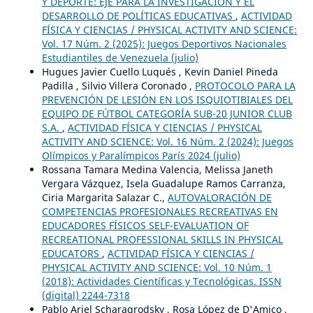
Y DEPORTE: EJE PARA LA INVESTIGACIÓN Y EL
DESARROLLO DE POLÍTICAS EDUCATIVAS
,
ACTIVIDAD
FÍSICA Y CIENCIAS / PHYSICAL ACTIVITY AND SCIENCE:
Vol. 17 Núm. 2 (2025): Juegos Deportivos Nacionales
Estudiantiles de Venezuela (julio)
Hugues Javier Cuello Luqués , Kevin Daniel Pineda
Padilla , Silvio Villera Coronado ,
PROTOCOLO PARA LA
PREVENCIÓN DE LESIÓN EN LOS ISQUIOTIBIALES DEL
EQUIPO DE FÚTBOL CATEGORÍA SUB-20 JUNIOR CLUB
S.A.
,
ACTIVIDAD FÍSICA Y CIENCIAS / PHYSICAL
ACTIVITY AND SCIENCE: Vol. 16 Núm. 2 (2024): Juegos
Olímpicos y Paralímpicos París 2024 (julio)
Rossana Tamara Medina Valencia, Melissa Janeth
Vergara Vázquez, Isela Guadalupe Ramos Carranza,
Ciria Margarita Salazar C.,
AUTOVALORACIÓN DE
COMPETENCIAS PROFESIONALES RECREATIVAS EN
EDUCADORES FÍSICOS SELF-EVALUATION OF
RECREATIONAL PROFESSIONAL SKILLS IN PHYSICAL
EDUCATORS
,
ACTIVIDAD FÍSICA Y CIENCIAS /
PHYSICAL ACTIVITY AND SCIENCE: Vol. 10 Núm. 1
(2018): Actividades Científicas y Tecnológicas. ISSN
(digital) 2244-7318
Pablo Ariel Scharagrodsky , Rosa López de D'Amico ,