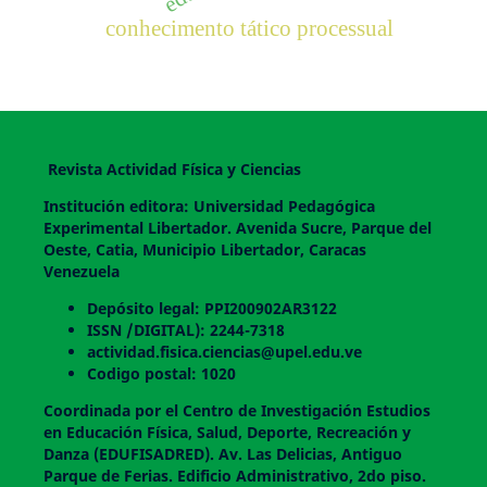
conhecimento tático processual
Revista Actividad Física y Ciencias
Institución editora: Universidad Pedagógica
Experimental Libertador. Avenida Sucre, Parque del
Oeste, Catia, Municipio Libertador, Caracas
Venezuela
Depósito legal: PPI200902AR3122
ISSN /DIGITAL): 2244-7318
actividad.fisica.ciencias@upel.edu.ve
Codigo postal: 1020
Coordinada por el Centro de Investigación Estudios
en Educación Física, Salud, Deporte, Recreación y
Danza (EDUFISADRED). Av. Las Delicias, Antiguo
Parque de Ferias. Edificio Administrativo, 2do piso.