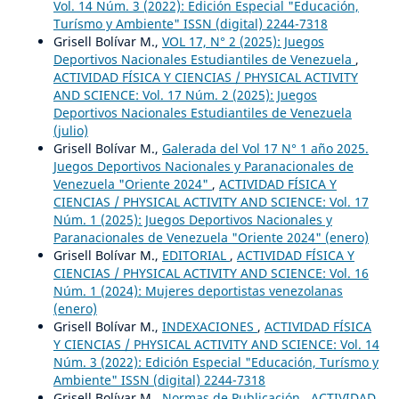
Vol. 14 Núm. 3 (2022): Edición Especial "Educación,
Turísmo y Ambiente" ISSN (digital) 2244-7318
Grisell Bolívar M.,
VOL 17, N° 2 (2025): Juegos
Deportivos Nacionales Estudiantiles de Venezuela
,
ACTIVIDAD FÍSICA Y CIENCIAS / PHYSICAL ACTIVITY
AND SCIENCE: Vol. 17 Núm. 2 (2025): Juegos
Deportivos Nacionales Estudiantiles de Venezuela
(julio)
Grisell Bolívar M.,
Galerada del Vol 17 N° 1 año 2025.
Juegos Deportivos Nacionales y Paranacionales de
Venezuela "Oriente 2024"
,
ACTIVIDAD FÍSICA Y
CIENCIAS / PHYSICAL ACTIVITY AND SCIENCE: Vol. 17
Núm. 1 (2025): Juegos Deportivos Nacionales y
Paranacionales de Venezuela "Oriente 2024" (enero)
Grisell Bolívar M.,
EDITORIAL
,
ACTIVIDAD FÍSICA Y
CIENCIAS / PHYSICAL ACTIVITY AND SCIENCE: Vol. 16
Núm. 1 (2024): Mujeres deportistas venezolanas
(enero)
Grisell Bolívar M.,
INDEXACIONES
,
ACTIVIDAD FÍSICA
Y CIENCIAS / PHYSICAL ACTIVITY AND SCIENCE: Vol. 14
Núm. 3 (2022): Edición Especial "Educación, Turísmo y
Ambiente" ISSN (digital) 2244-7318
Grisell Bolívar M.,
Normas de Publicación
,
ACTIVIDAD