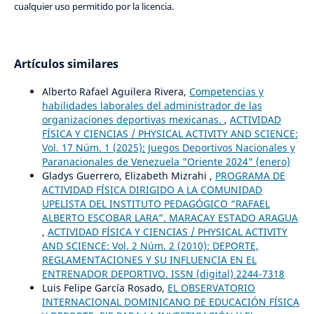
cualquier uso permitido por la licencia.
Artículos similares
Alberto Rafael Aguilera Rivera,
Competencias y
habilidades laborales del administrador de las
organizaciones deportivas mexicanas.
,
ACTIVIDAD
FÍSICA Y CIENCIAS / PHYSICAL ACTIVITY AND SCIENCE:
Vol. 17 Núm. 1 (2025): Juegos Deportivos Nacionales y
Paranacionales de Venezuela "Oriente 2024" (enero)
Gladys Guerrero, Elizabeth Mizrahi ,
PROGRAMA DE
ACTIVIDAD FÍSICA DIRIGIDO A LA COMUNIDAD
UPELISTA DEL INSTITUTO PEDAGÓGICO “RAFAEL
ALBERTO ESCOBAR LARA”. MARACAY ESTADO ARAGUA
,
ACTIVIDAD FÍSICA Y CIENCIAS / PHYSICAL ACTIVITY
AND SCIENCE: Vol. 2 Núm. 2 (2010): DEPORTE,
REGLAMENTACIONES Y SU INFLUENCIA EN EL
ENTRENADOR DEPORTIVO. ISSN (digital) 2244-7318
Luis Felipe García Rosado,
EL OBSERVATORIO
INTERNACIONAL DOMINICANO DE EDUCACIÓN FÍSICA