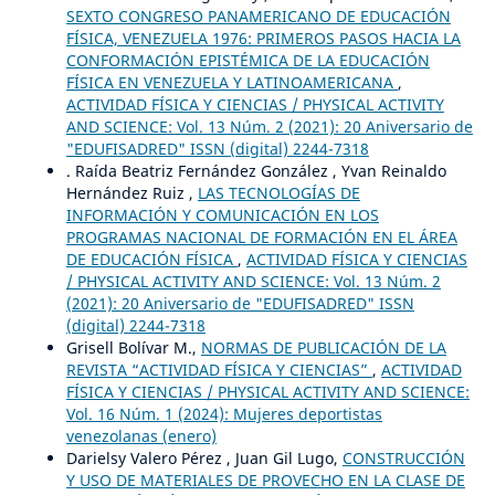
SEXTO CONGRESO PANAMERICANO DE EDUCACIÓN
FÍSICA, VENEZUELA 1976: PRIMEROS PASOS HACIA LA
CONFORMACIÓN EPISTÉMICA DE LA EDUCACIÓN
FÍSICA EN VENEZUELA Y LATINOAMERICANA
,
ACTIVIDAD FÍSICA Y CIENCIAS / PHYSICAL ACTIVITY
AND SCIENCE: Vol. 13 Núm. 2 (2021): 20 Aniversario de
"EDUFISADRED" ISSN (digital) 2244-7318
. Raída Beatriz Fernández González , Yvan Reinaldo
Hernández Ruiz ,
LAS TECNOLOGÍAS DE
INFORMACIÓN Y COMUNICACIÓN EN LOS
PROGRAMAS NACIONAL DE FORMACIÓN EN EL ÁREA
DE EDUCACIÓN FÍSICA
,
ACTIVIDAD FÍSICA Y CIENCIAS
/ PHYSICAL ACTIVITY AND SCIENCE: Vol. 13 Núm. 2
(2021): 20 Aniversario de "EDUFISADRED" ISSN
(digital) 2244-7318
Grisell Bolívar M.,
NORMAS DE PUBLICACIÓN DE LA
REVISTA “ACTIVIDAD FÍSICA Y CIENCIAS”
,
ACTIVIDAD
FÍSICA Y CIENCIAS / PHYSICAL ACTIVITY AND SCIENCE:
Vol. 16 Núm. 1 (2024): Mujeres deportistas
venezolanas (enero)
Darielsy Valero Pérez , Juan Gil Lugo,
CONSTRUCCIÓN
Y USO DE MATERIALES DE PROVECHO EN LA CLASE DE