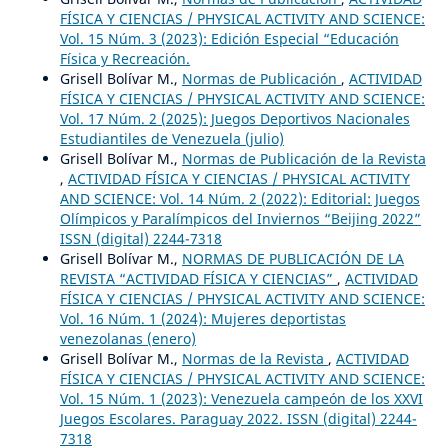
FÍSICA Y CIENCIAS / PHYSICAL ACTIVITY AND SCIENCE:
Vol. 15 Núm. 3 (2023): Edición Especial “Educación
Física y Recreación.
Grisell Bolívar M.,
Normas de Publicación
,
ACTIVIDAD
FÍSICA Y CIENCIAS / PHYSICAL ACTIVITY AND SCIENCE:
Vol. 17 Núm. 2 (2025): Juegos Deportivos Nacionales
Estudiantiles de Venezuela (julio)
Grisell Bolívar M.,
Normas de Publicación de la Revista
,
ACTIVIDAD FÍSICA Y CIENCIAS / PHYSICAL ACTIVITY
AND SCIENCE: Vol. 14 Núm. 2 (2022): Editorial: Juegos
Olímpicos y Paralímpicos del Inviernos “Beijing 2022”
ISSN (digital) 2244-7318
Grisell Bolívar M.,
NORMAS DE PUBLICACIÓN DE LA
REVISTA “ACTIVIDAD FÍSICA Y CIENCIAS”
,
ACTIVIDAD
FÍSICA Y CIENCIAS / PHYSICAL ACTIVITY AND SCIENCE:
Vol. 16 Núm. 1 (2024): Mujeres deportistas
venezolanas (enero)
Grisell Bolívar M.,
Normas de la Revista
,
ACTIVIDAD
FÍSICA Y CIENCIAS / PHYSICAL ACTIVITY AND SCIENCE:
Vol. 15 Núm. 1 (2023): Venezuela campeón de los XXVI
Juegos Escolares. Paraguay 2022. ISSN (digital) 2244-
7318