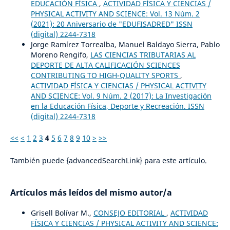
EDUCACIÓN FÍSICA
,
ACTIVIDAD FÍSICA Y CIENCIAS /
PHYSICAL ACTIVITY AND SCIENCE: Vol. 13 Núm. 2
(2021): 20 Aniversario de "EDUFISADRED" ISSN
(digital) 2244-7318
Jorge Ramírez Torrealba, Manuel Baldayo Sierra, Pablo
Moreno Rengifo,
LAS CIENCIAS TRIBUTARIAS AL
DEPORTE DE ALTA CALIFICACIÓN SCIENCES
CONTRIBUTING TO HIGH-QUALITY SPORTS
,
ACTIVIDAD FÍSICA Y CIENCIAS / PHYSICAL ACTIVITY
AND SCIENCE: Vol. 9 Núm. 2 (2017): La Investigación
en la Educación Física, Deporte y Recreación. ISSN
(digital) 2244-7318
<<
<
1
2
3
4
5
6
7
8
9
10
>
>>
También puede {advancedSearchLink} para este artículo.
Artículos más leídos del mismo autor/a
Grisell Bolívar M.,
CONSEJO EDITORIAL
,
ACTIVIDAD
FÍSICA Y CIENCIAS / PHYSICAL ACTIVITY AND SCIENCE: