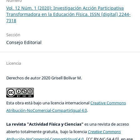
Número
Vol. 12 Núm. 1 (2020): Investigación Acción Participativa
Transformadora en la Educación Física. ISSN (digital) 2244-
7318
Sección
Consejo Editorial
Licencia
Derechos de autor 2020 Grisell Bolívar M.
Esta obra está bajo una licencia internacional
Creative Commons
Atribución-NoComercial-CompartirIgual 4.0
.
La revista "Actividad Física y Ciencias"
es una revista de acceso
abierto totalmente gratuita, bajo la licencia
Creative Commons
Atribución-NoComercial-CompartirIgual 4.0
(CC BY-NC-SA 4.0), en ese