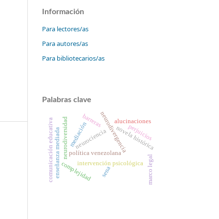
Información
Para lectores/as
Para autores/as
Para bibliotecarios/as
Palabras clave
neurodivergencia
barreras
neurodiversidad
comunicación educativa
alucinaciones
mediación
perjuicios
novela histórica
neurociencia
enseñanza mediada
política venezolana
marco legal
complejidad
intervención psicológica
sena