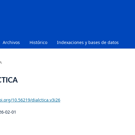
Archivos
Histórico
Indexaciones y bases de datos
A
ÉCTICA
oi.org/10.56219/dialctica.v3i26
26-02-01