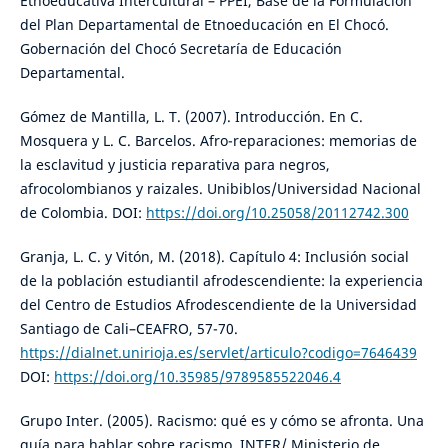
Etnoeducativa Intercultural – PPEI, Base de la Formulación
del Plan Departamental de Etnoeducación en El Chocó.
Gobernación del Chocó Secretaría de Educación
Departamental.
Gómez de Mantilla, L. T. (2007). Introducción. En C.
Mosquera y L. C. Barcelos. Afro-reparaciones: memorias de
la esclavitud y justicia reparativa para negros,
afrocolombianos y raizales. Unibiblos/Universidad Nacional
de Colombia. DOI:
https://doi.org/10.25058/20112742.300
Granja, L. C. y Vitón, M. (2018). Capítulo 4: Inclusión social
de la población estudiantil afrodescendiente: la experiencia
del Centro de Estudios Afrodescendiente de la Universidad
Santiago de Cali–CEAFRO, 57-70.
https://dialnet.unirioja.es/servlet/articulo?codigo=7646439
DOI:
https://doi.org/10.35985/9789585522046.4
Grupo Inter. (2005). Racismo: qué es y cómo se afronta. Una
guía para hablar sobre racismo. INTER/ Ministerio de