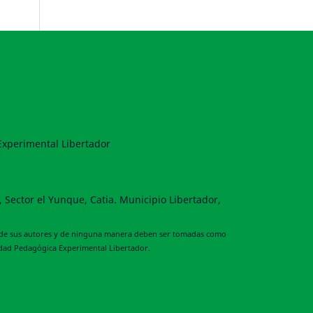
 Experimental Libertador
, Sector el Yunque, Catia. Municipio Libertador,
idad de sus autores y de ninguna manera deben ser tomadas como
sidad Pedagógica Experimental Libertador.