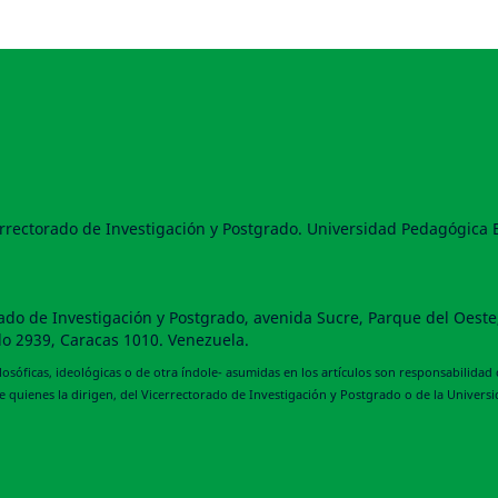
cerrectorado de Investigación y Postgrado. Universidad Pedagógica
orado de Investigación y Postgrado, avenida Sucre, Parque del Oeste
do 2939, Caracas 1010. Venezuela.
filosóficas, ideológicas o de otra índole- asumidas en los artículos son responsabil
de quienes la dirigen, del Vicerrectorado de Investigación y Postgrado o de la Univer