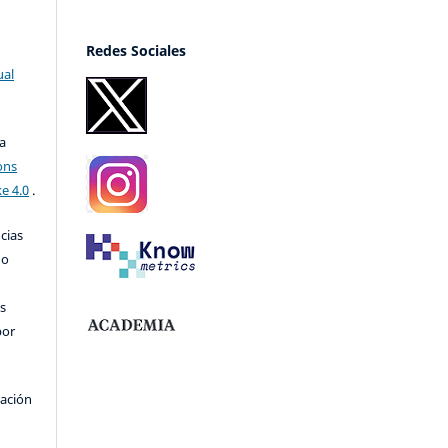
Redes Sociales
ual
a
ons
e 4.0
.
ncias
no
s
por
cación
o