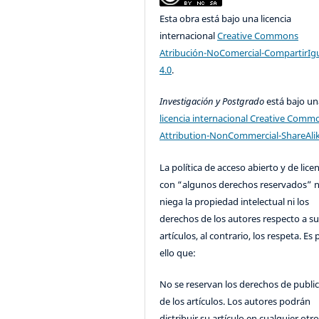
Esta obra está bajo una licencia
internacional
Creative Commons
Atribución-NoComercial-CompartirIg
4.0
.
Investigación y Postgrado
está bajo un
licencia internacional Creative Comm
Attribution-NonCommercial-ShareAlik
La política de acceso abierto y de lice
con “algunos derechos reservados” 
niega la propiedad intelectual ni los
derechos de los autores respecto a su
artículos, al contrario, los respeta. Es 
ello que:
No se reservan los derechos de publi
de los artículos. Los autores podrán
distribuir su artículo en cualquier otr