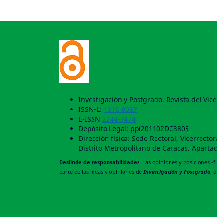
Investigación y Postgrado. Revista del Vi
ISSN-L:
1316-0087
E-ISSN
2244-7474
Depósito Legal: ppi201102DC3805
Dirección física: Sede Rectoral, Vicerrect
Distrito Metropolitano de Caracas. Aparta
Deslinde de responsabilidades
. Las opiniones y posiciones -
parte de las ideas y opiniones de
Investigación y Postgrado
, 