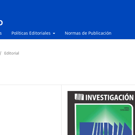
O
s
Políticas Editoriales
Normas de Publicación
/
Editorial