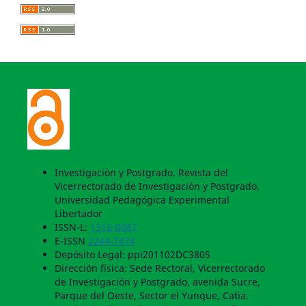
Investigación y Postgrado. Revista del
Vicerrectorado de Investigación y Postgrado.
Universidad Pedagógica Experimental
Libertador
ISSN-L:
1316-0087
E-ISSN
2244-7474
Depósito Legal: ppi201102DC3805
Dirección física: Sede Rectoral, Vicerrectorado
de Investigación y Postgrado, avenida Sucre,
Parque del Oeste, Sector el Yunque, Catia.