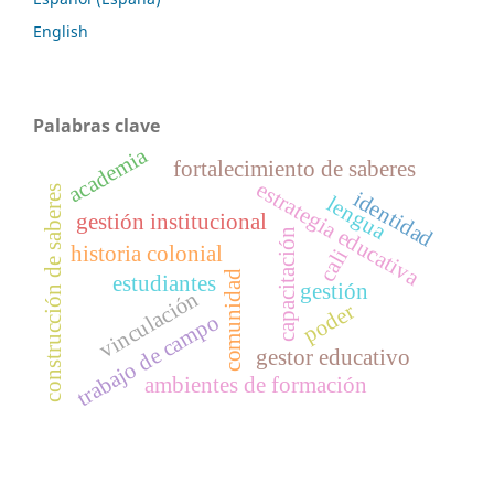
English
Palabras clave
academia
fortalecimiento de saberes
estrategia educativa
construcción de saberes
identidad
lengua
gestión institucional
capacitación
historia colonial
cali
comunidad
estudiantes
gestión
vinculación
poder
trabajo de campo
gestor educativo
ambientes de formación