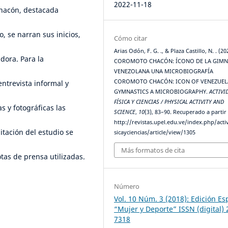
2022-11-18
Chacón, destacada
, se narran sus inicios,
Cómo citar
Arias Odón, F. G. ., & Plaza Castillo, N. . (20
dora. Para la
COROMOTO CHACÓN: ÍCONO DE LA GIMN
VENEZOLANA UNA MICROBIOGRAFÍA
COROMOTO CHACÓN: ICON OF VENEZUE
ntrevista informal y
GYMNASTICS A MICROBIOGRAPHY.
ACTIVI
FÍSICA Y CIENCIAS / PHYSICAL ACTIVITY AND
 y fotográficas las
SCIENCE
,
10
(3), 83–90. Recuperado a partir
http://revistas.upel.edu.ve/index.php/acti
itación del estudio se
sicayciencias/article/view/1305
Más formatos de cita
otas de prensa utilizadas.
Número
Vol. 10 Núm. 3 (2018): Edición Es
“Mujer y Deporte” ISSN (digital) 
7318