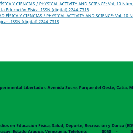
ÍSICA Y CIENCIAS / PHYSICAL ACTIVITY AND SCIENCE: Vol. 10 Núm.
 la Educación Física. ISSN (digital) 2244-7318
AD FÍSICA Y CIENCIAS / PHYSICAL ACTIVITY AND SCIENCE: Vol. 10 
gicas. ISSN (digital) 2244-7318
perimental Libertador. Avenida Sucre, Parque del Oeste, Catia, M
dios en Educación Física, Salud, Deporte, Recreación y Danza (E
 piso. Maracay, Estado Aragua. Venezuela. Teléfono: 0