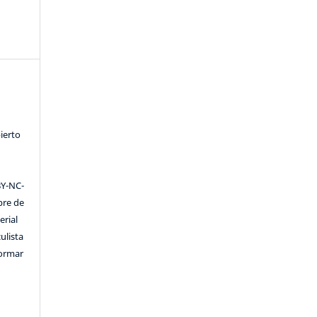
ierto
Y-NC-
ibre de
erial
ulista
formar