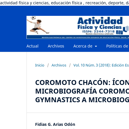
actividad física y ciencias, educación física , recreación, deporte, 
Actual
Archivos
Acerca de
Políticas de
Inicio
/
Archivos
/
Vol. 10 Núm. 3 (2018): Edición E
COROMOTO CHACÓN: ÍCON
MICROBIOGRAFÍA COROMO
GYMNASTICS A MICROBIO
Fidias G. Arias Odón