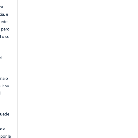
ra
ia, e
Puede
, pero
d o su
l
rma o
uir su
l
puede
e a
por la