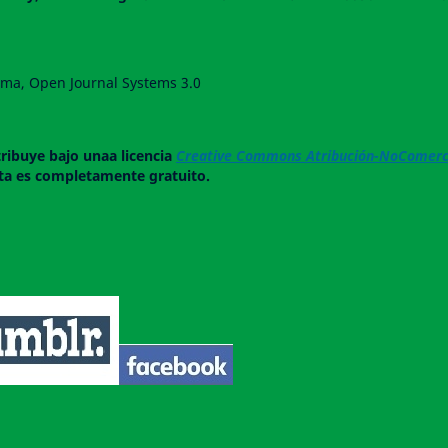
forma, Open Journal Systems 3.0
tribuye bajo unaa licencia
Creative Commons Atribución-NoComerci
ista es completamente gratuito.