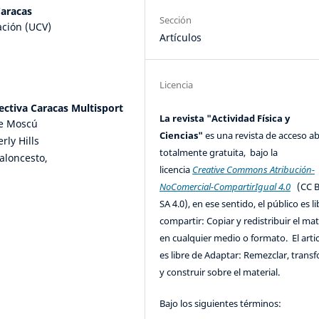
Caracas
Sección
ación (UCV)
Artículos
Licencia
ctiva Caracas Multisport
La revista "Actividad Física y
de Moscú
Ciencias"
es una revista de acceso ab
rly Hills
totalmente gratuita, bajo la
aloncesto,
licencia
Creative Commons Atribución-
NoComercial-CompartirIgual 4.0
(CC B
SA 4.0), en ese sentido, el público es l
compartir: Copiar y redistribuir el mat
en cualquier medio o formato. El artic
es libre de Adaptar: Remezclar, trans
y construir sobre el material.
Bajo los siguientes términos: