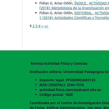
Fidias G. Arias Odón,
ÍNDICE
,
ACTIVIDAD F
(2018): Metodología de la Investigación en
Fidias G. Arias Odón,
EDITORIAL
,
ACTIVID
1 (2018): Actividades Científicas y Tecnoló
1
2
3
4
>
>>
Revista Actividad Física y Ciencias
Institución editora: Universidad Pedagógica Ex
Depósito legal: PPI200902AR3122
ISSN /DIGITAL): 2244-7318
actividad.fisica.ciencias@upel.edu.ve
Codigo postal: 1020
Coordinada por el Centro de Investigación Estu
de Ferias. Edificio Administrativo, 2do