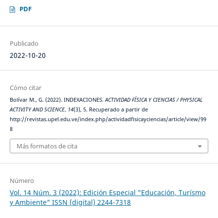
PDF
Publicado
2022-10-20
Cómo citar
Bolívar M., G. (2022). INDEXACIONES.
ACTIVIDAD FÍSICA Y CIENCIAS / PHYSICAL
ACTIVITY AND SCIENCE
,
14
(3), 5. Recuperado a partir de
http://revistas.upel.edu.ve/index.php/actividadfisicayciencias/article/view/99
8
Más formatos de cita
Número
Vol. 14 Núm. 3 (2022): Edición Especial "Educación, Turísmo
y Ambiente" ISSN (digital) 2244-7318