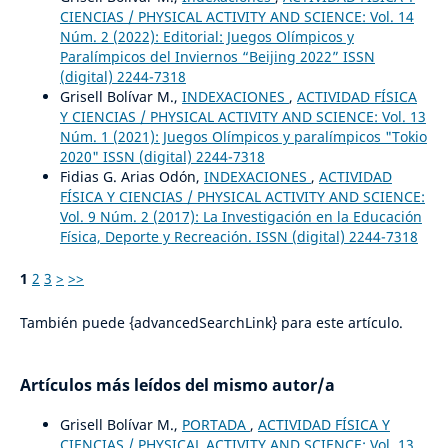
CIENCIAS / PHYSICAL ACTIVITY AND SCIENCE: Vol. 14
Núm. 2 (2022): Editorial: Juegos Olímpicos y
Paralímpicos del Inviernos “Beijing 2022” ISSN
(digital) 2244-7318
Grisell Bolívar M.,
INDEXACIONES
,
ACTIVIDAD FÍSICA
Y CIENCIAS / PHYSICAL ACTIVITY AND SCIENCE: Vol. 13
Núm. 1 (2021): Juegos Olímpicos y paralímpicos "Tokio
2020" ISSN (digital) 2244-7318
Fidias G. Arias Odón,
INDEXACIONES
,
ACTIVIDAD
FÍSICA Y CIENCIAS / PHYSICAL ACTIVITY AND SCIENCE:
Vol. 9 Núm. 2 (2017): La Investigación en la Educación
Física, Deporte y Recreación. ISSN (digital) 2244-7318
1
2
3
>
>>
También puede {advancedSearchLink} para este artículo.
Artículos más leídos del mismo autor/a
Grisell Bolívar M.,
PORTADA
,
ACTIVIDAD FÍSICA Y
CIENCIAS / PHYSICAL ACTIVITY AND SCIENCE: Vol. 13