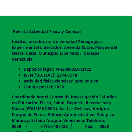
Revista Actividad Física y Ciencias
Institución editora: Universidad Pedagógica
Experimental Libertador. Avenida Sucre, Parque del
Oeste, Catia, Municipio Libertador, Caracas
Venezuela
Depósito legal: PPI200902AR3122
ISSN /DIGITAL): 2244-7318
actividad.fisica.ciencias@upel.edu.ve
Codigo postal: 1020
Coordinada por el Centro de Investigación Estudios
en Educación Física, Salud, Deporte, Recreación y
Danza (EDUFISADRED). Av. Las Delicias, Antiguo
Parque de Ferias. Edificio Administrativo, 2do piso.
Maracay, Estado Aragua. Venezuela. Teléfono:
0058 - 0416-6488422 / Fax: 0058