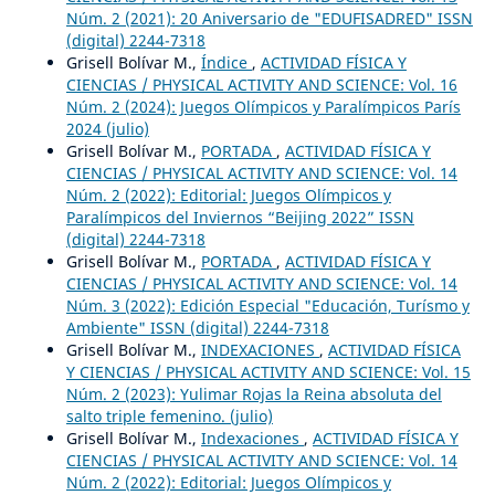
Núm. 2 (2021): 20 Aniversario de "EDUFISADRED" ISSN
(digital) 2244-7318
Grisell Bolívar M.,
Índice
,
ACTIVIDAD FÍSICA Y
CIENCIAS / PHYSICAL ACTIVITY AND SCIENCE: Vol. 16
Núm. 2 (2024): Juegos Olímpicos y Paralímpicos París
2024 (julio)
Grisell Bolívar M.,
PORTADA
,
ACTIVIDAD FÍSICA Y
CIENCIAS / PHYSICAL ACTIVITY AND SCIENCE: Vol. 14
Núm. 2 (2022): Editorial: Juegos Olímpicos y
Paralímpicos del Inviernos “Beijing 2022” ISSN
(digital) 2244-7318
Grisell Bolívar M.,
PORTADA
,
ACTIVIDAD FÍSICA Y
CIENCIAS / PHYSICAL ACTIVITY AND SCIENCE: Vol. 14
Núm. 3 (2022): Edición Especial "Educación, Turísmo y
Ambiente" ISSN (digital) 2244-7318
Grisell Bolívar M.,
INDEXACIONES
,
ACTIVIDAD FÍSICA
Y CIENCIAS / PHYSICAL ACTIVITY AND SCIENCE: Vol. 15
Núm. 2 (2023): Yulimar Rojas la Reina absoluta del
salto triple femenino. (julio)
Grisell Bolívar M.,
Indexaciones
,
ACTIVIDAD FÍSICA Y
CIENCIAS / PHYSICAL ACTIVITY AND SCIENCE: Vol. 14
Núm. 2 (2022): Editorial: Juegos Olímpicos y