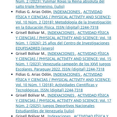
Núm. 2 (2023): Yulimar Rojas la Reina absoluta del
salto triple femenino. (julio)
Fidias G. Arias Odón,
INDEXACIONES
,
ACTIVIDAD
FÍSICA Y CIENCIAS / PHYSICAL ACTIVITY AND SCIENCE:
Vol. 10 Núm. 2 (2018): Metodología de la Investigación
en la Educación Física. ISSN (digital) 2244-7318
Grisell Bolívar M.,
INDEXACIONES
,
ACTIVIDAD FÍSICA
Y CIENCIAS / PHYSICAL ACTIVITY AND SCIENCE: Vol. 18
Núm. 1 (2026): 25 años del Centro de Investigaciones
EDUFISADRED (enero)
Grisell Bolívar M.,
INDEXACIONES
,
ACTIVIDAD FÍSICA
Y CIENCIAS / PHYSICAL ACTIVITY AND SCIENCE: Vol. 15
Núm. 1 (2023): Venezuela campeón de los XXVI Juegos
Escolares. Paraguay 2022. ISSN (digital) 2244-7318
Fidias G. Arias Odón,
INDEXACIONES
,
ACTIVIDAD
FÍSICA Y CIENCIAS / PHYSICAL ACTIVITY AND SCIENCE:
Vol. 10 Núm. 1 (2018): Actividades Científicas y
Tecnológicas. ISSN (digital) 2244-7318
Grisell Bolívar M.,
INDEXACIONES
,
ACTIVIDAD FÍSICA
Y CIENCIAS / PHYSICAL ACTIVITY AND SCIENCE: Vol. 17
Núm. 2 (2025): Juegos Deportivos Nacionales
Estudiantiles de Venezuela (julio)
Grisell Bolívar M.,
Indexaciones
,
ACTIVIDAD FÍSICA Y