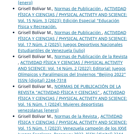
(enero)
Grisell Bolívar M.,
Normas de Publicación
,
ACTIVIDAD
FÍSICA Y CIENCIAS / PHYSICAL ACTIVITY AND SCIENCE:
Vol. 15 Núm. 3 (2023): Edición Especial “Educación
Física y Recreación.
Grisell Bolívar M.,
Normas de Publicación
,
ACTIVIDAD
FÍSICA Y CIENCIAS / PHYSICAL ACTIVITY AND SCIENCE:
Vol. 17 Núm. 2 (2025): Juegos Deportivos Nacionales
Estudiantiles de Venezuela (julio)
Grisell Bolívar M.,
Normas de Publicación de la Revista
,
ACTIVIDAD FÍSICA Y CIENCIAS / PHYSICAL ACTIVITY
AND SCIENCE: Vol. 14 Núm. 2 (2022): Editorial: Juegos
Olímpicos y Paralímpicos del Inviernos “Beijing 2022”
ISSN (digital) 2244-7318
Grisell Bolívar M.,
NORMAS DE PUBLICACIÓN DE LA
REVISTA “ACTIVIDAD FÍSICA Y CIENCIAS”
,
ACTIVIDAD
FÍSICA Y CIENCIAS / PHYSICAL ACTIVITY AND SCIENCE:
Vol. 16 Núm. 1 (2024): Mujeres deportistas
venezolanas (enero)
Grisell Bolívar M.,
Normas de la Revista
,
ACTIVIDAD
FÍSICA Y CIENCIAS / PHYSICAL ACTIVITY AND SCIENCE:
Vol. 15 Núm. 1 (2023): Venezuela campeón de los XXVI