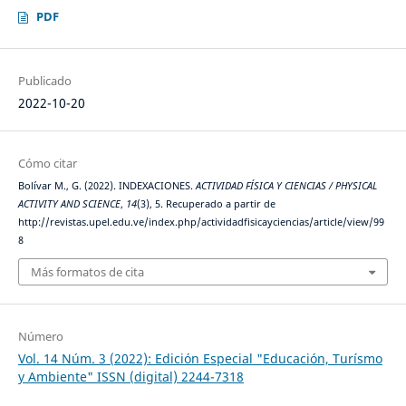
PDF
Publicado
2022-10-20
Cómo citar
Bolívar M., G. (2022). INDEXACIONES.
ACTIVIDAD FÍSICA Y CIENCIAS / PHYSICAL
ACTIVITY AND SCIENCE
,
14
(3), 5. Recuperado a partir de
http://revistas.upel.edu.ve/index.php/actividadfisicayciencias/article/view/99
8
Más formatos de cita
Número
Vol. 14 Núm. 3 (2022): Edición Especial "Educación, Turísmo
y Ambiente" ISSN (digital) 2244-7318