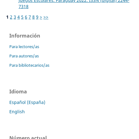
Juegos Escolares. Paraguay 2022. ISSN (digital) 2244-
7318
1
2
3
4
5
6
7
8
9
>
>>
Información
Para lectores/as
Para autores/as
Para bibliotecarios/as
Idioma
Español (España)
English
Número actual