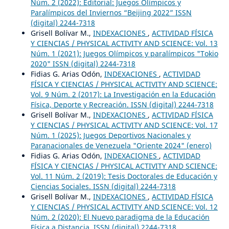
Núm. 2 (2022): Editorial: Juegos Olímpicos y
Paralímpicos del Inviernos “Beijing 2022” ISSN
(digital) 2244-7318
Grisell Bolívar M.,
INDEXACIONES
,
ACTIVIDAD FÍSICA
Y CIENCIAS / PHYSICAL ACTIVITY AND SCIENCE: Vol. 13
Núm. 1 (2021): Juegos Olímpicos y paralímpicos "Tokio
2020" ISSN (digital) 2244-7318
Fidias G. Arias Odón,
INDEXACIONES
,
ACTIVIDAD
FÍSICA Y CIENCIAS / PHYSICAL ACTIVITY AND SCIENCE:
Vol. 9 Núm. 2 (2017): La Investigación en la Educación
Física, Deporte y Recreación. ISSN (digital) 2244-7318
Grisell Bolívar M.,
INDEXACIONES
,
ACTIVIDAD FÍSICA
Y CIENCIAS / PHYSICAL ACTIVITY AND SCIENCE: Vol. 17
Núm. 1 (2025): Juegos Deportivos Nacionales y
Paranacionales de Venezuela "Oriente 2024" (enero)
Fidias G. Arias Odón,
INDEXACIONES
,
ACTIVIDAD
FÍSICA Y CIENCIAS / PHYSICAL ACTIVITY AND SCIENCE:
Vol. 11 Núm. 2 (2019): Tesis Doctorales de Educación y
Ciencias Sociales. ISSN (digital) 2244-7318
Grisell Bolívar M.,
INDEXACIONES
,
ACTIVIDAD FÍSICA
Y CIENCIAS / PHYSICAL ACTIVITY AND SCIENCE: Vol. 12
Núm. 2 (2020): El Nuevo paradigma de la Educación
Física a Distancia. ISSN (digital) 2244-7318