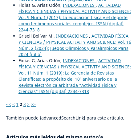
Fidias G. Arias Odón,
INDEXACIONES
,
ACTIVIDAD
FÍSICA Y CIENCIAS / PHYSICAL ACTIVITY AND SCIENCE:
Vol. 9 Núm. 1 (2017): La educación física y el deporte
como fenómenos sociales complejos. ISSN (digital)
2244-7318
Grisell Bolívar M.,
INDEXACIONES
,
ACTIVIDAD FÍSICA
Y CIENCIAS / PHYSICAL ACTIVITY AND SCIENCE: Vol. 16
Núm. 2 (2024): Juegos Olímpicos y Paralímpicos París
2024 (julio)
Fidias G. Arias Odón,
INDEXACIONES
,
ACTIVIDAD
FÍSICA Y CIENCIAS / PHYSICAL ACTIVITY AND SCIENCE:
Vol. 11 Núm. 1 (2019): La Gerencia de Revistas
Científicas: a propósito del 10º aniversario de la
Revista electrónica arbitrada “Actividad Física y
Ciencias” ISSN (digital) 2244-7318
<<
<
1
2
3
>
>>
También puede {advancedSearchLink} para este artículo.
Artículos más leídos del mismo autor/a