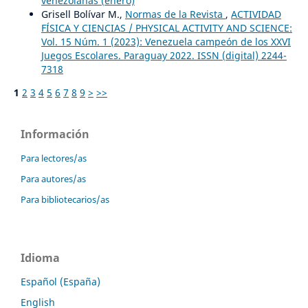
venezolanas (enero)
Grisell Bolívar M.,
Normas de la Revista
,
ACTIVIDAD
FÍSICA Y CIENCIAS / PHYSICAL ACTIVITY AND SCIENCE:
Vol. 15 Núm. 1 (2023): Venezuela campeón de los XXVI
Juegos Escolares. Paraguay 2022. ISSN (digital) 2244-
7318
1
2
3
4
5
6
7
8
9
>
>>
Información
Para lectores/as
Para autores/as
Para bibliotecarios/as
Idioma
Español (España)
English