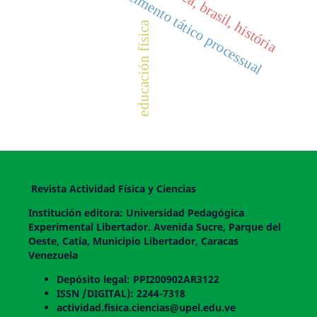
teste de conhecimento tático processual
educação física, brasil, história
educación física
Revista Actividad Física y Ciencias
Institución editora: Universidad Pedagógica
Experimental Libertador. Avenida Sucre, Parque del
Oeste, Catia, Municipio Libertador, Caracas
Venezuela
Depósito legal: PPI200902AR3122
ISSN /DIGITAL): 2244-7318
actividad.fisica.ciencias@upel.edu.ve