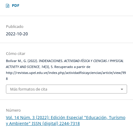
PDF
Publicado
2022-10-20
Cómo citar
Bolívar M., G. (2022). INDEXACIONES.
ACTIVIDAD FÍSICA Y CIENCIAS / PHYSICAL
ACTIVITY AND SCIENCE
,
14
(3), 5. Recuperado a partir de
http://revistas.upel.edu.ve/index.php/actividadfisicayciencias/article/view/99
8
Más formatos de cita
Número
Vol. 14 Núm. 3 (2022): Edición Especial "Educación, Turísmo
y Ambiente" ISSN (digital) 2244-7318