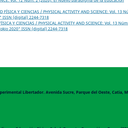
CE: Vol. 12 Núm. 2 (2020): El Nuevo paradigma de la Educación
D FÍSICA Y CIENCIAS / PHYSICAL ACTIVITY AND SCIENCE: Vol. 13 N
 ISSN (digital) 2244-7318
ÍSICA Y CIENCIAS / PHYSICAL ACTIVITY AND SCIENCE: Vol. 13 Núm
okio 2020" ISSN (digital) 2244-7318
perimental Libertador. Avenida Sucre, Parque del Oeste, Catia, M