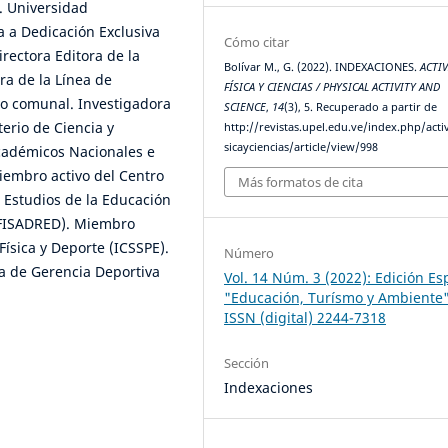
. Universidad
a a Dedicación Exclusiva
Cómo citar
rectora Editora de la
Bolívar M., G. (2022). INDEXACIONES.
ACTI
ra de la Línea de
FÍSICA Y CIENCIAS / PHYSICAL ACTIVITY AND
vo comunal. Investigadora
SCIENCE
,
14
(3), 5. Recuperado a partir de
erio de Ciencia y
http://revistas.upel.edu.ve/index.php/acti
sicayciencias/article/view/998
académicos Nacionales e
iembro activo del Centro
Más formatos de cita
 Estudios de la Educación
DUFISADRED). Miembro
Física y Deporte (ICSSPE).
Número
a de Gerencia Deportiva
Vol. 14 Núm. 3 (2022): Edición Es
"Educación, Turísmo y Ambiente
ISSN (digital) 2244-7318
Sección
Indexaciones