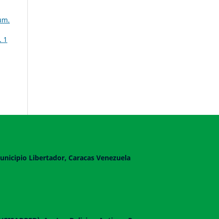
úm.
. 1
unicipio Libertador, Caracas Venezuela