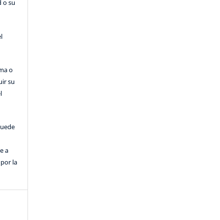
d o su
l
rma o
uir su
l
puede
e a
por la