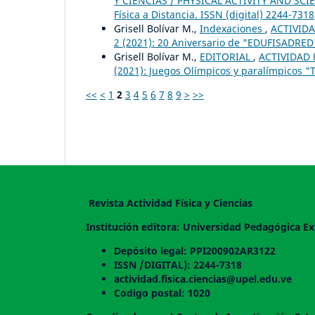
Y CIENCIAS / PHYSICAL ACTIVITY AND SCIEN
Física a Distancia. ISSN (digital) 2244-7318
Grisell Bolívar M.,
Indexaciones
,
ACTIVIDA
2 (2021): 20 Aniversario de "EDUFISADRED"
Grisell Bolívar M.,
EDITORIAL
,
ACTIVIDAD F
(2021): Juegos Olímpicos y paralímpicos "T
<<
<
1
2
3
4
5
6
7
8
9
>
>>
Revista Actividad Física y Ciencias
Institución editora: Universidad Pedagógica Ex
Depósito legal: PPI200902AR3122
ISSN /DIGITAL): 2244-7318
actividad.fisica.ciencias@upel.edu.ve
Codigo postal: 1020