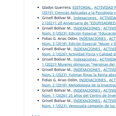
Gladys Guerrero,
EDITORIAL
,
ACTIVIDAD F
(2015): Ciencias Aplicadas a la Psicología 
Grisell Bolívar M.,
Indexaciones
,
ACTIVIDA
2 (2021): 20 Aniversario de "EDUFISADRED"
Grisell Bolívar M.,
INDEXACIONES
,
ACTIVI
Núm. 3 (2023): Edición Especial “Educación
Fidias G. Arias Odón,
INDEXACIONES
,
ACT
Núm. 3 (2018): Edición Especial “Mujer y 
Grisell Bolívar M.,
INDEXACIONES
,
ACTIVI
Núm. 2 (2026): Actividad Física y Calidad 
Grisell Bolívar M.,
Indexaciones
,
ACTIVIDA
1 (2022): Mujeres olímpicas "Heroínas del
Grisell Bolívar M.,
INDEXACIONES
,
ACTIVI
Núm. 2 (2023): Yulimar Rojas la Reina absol
Fidias G. Arias Odón,
INDEXACIONES
,
ACT
Núm. 2 (2018): Metodología de la Investiga
Grisell Bolívar M.,
INDEXACIONES
,
ACTIVI
Núm. 1 (2026): 25 años del Centro de Inv
Grisell Bolívar M.,
INDEXACIONES
,
ACTIVI
Núm. 1 (2023): Venezuela campeón de los X