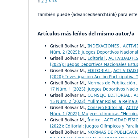
1
2
3
>
>>
También puede {advancedSearchLink} para este 
Artículos más leídos del mismo autor/a
Grisell Bolívar M.,
INDEXACIONES
,
ACTIVI
Núm. 2 (2025): Juegos Deportivos Nacionale
Grisell Bolívar M.,
Editorial
,
ACTIVIDAD FÍS
(2025): Juegos Deportivos Nacionales Estud
Grisell Bolívar M.,
EDITORIAL
,
ACTIVIDAD F
(2020): Investigación Acción Participativa
Grisell Bolívar M.,
Normas de Publicación
17 Núm. 1 (2025): Juegos Deportivos Naci
Grisell Bolívar M.,
CONSEJO EDITORIAL
,
A
15 Núm. 2 (2023): Yulimar Rojas la Reina ab
Grisell Bolívar M.,
Consejo Editorial
,
ACTIV
Núm. 1 (2022): Mujeres olímpicas "Heroína
Grisell Bolívar M.,
Índice
,
ACTIVIDAD FÍSIC
(2022): Editorial: Juegos Olímpicos y Paral
Grisell Bolívar M.,
NORMAS DE PUBLICACIÓN