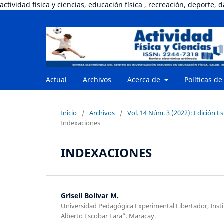
actividad física y ciencias, educación física , recreación, deporte, 
Actual
Archivos
Acerca de
Políticas de
Inicio
/
Archivos
/
Vol. 14 Núm. 3 (2022): Edición E
Indexaciones
INDEXACIONES
Grisell Bolívar M.
Universidad Pedagógica Experimental Libertador, Inst
Alberto Escobar Lara”. Maracay.