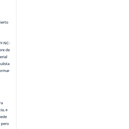
ierto
Y-NC-
ibre de
erial
ulista
formar
ra
ia, e
Puede
, pero