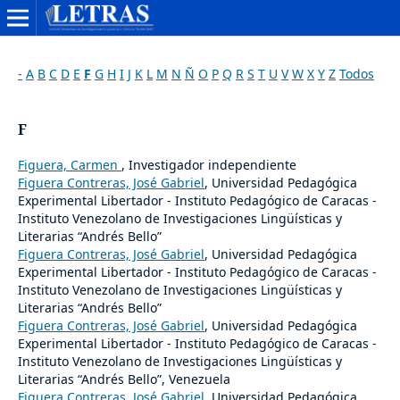
-
A
B
C
D
E
F
G
H
I
J
K
L
M
N
Ñ
O
P
Q
R
S
T
U
V
W
X
Y
Z
Todos
F
Figuera, Carmen
, Investigador independiente
Figuera Contreras, José Gabriel
, Universidad Pedagógica
Experimental Libertador - Instituto Pedagógico de Caracas -
Instituto Venezolano de Investigaciones Lingüísticas y
Literarias “Andrés Bello”
Figuera Contreras, José Gabriel
, Universidad Pedagógica
Experimental Libertador - Instituto Pedagógico de Caracas -
Instituto Venezolano de Investigaciones Lingüísticas y
Literarias “Andrés Bello”
Figuera Contreras, José Gabriel
, Universidad Pedagógica
Experimental Libertador - Instituto Pedagógico de Caracas -
Instituto Venezolano de Investigaciones Lingüísticas y
Literarias “Andrés Bello”, Venezuela
Figuera Contreras, José Gabriel
, Universidad Pedagógica