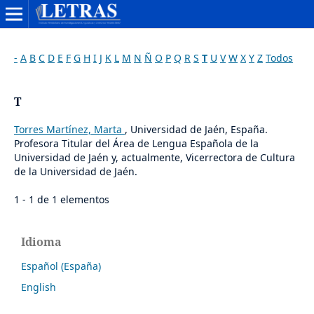
-
A
B
C
D
E
F
G
H
I
J
K
L
M
N
Ñ
O
P
Q
R
S
T
U
V
W
X
Y
Z
Todos
T
Torres Martínez, Marta
, Universidad de Jaén, España.
Profesora Titular del Área de Lengua Española de la
Universidad de Jaén y, actualmente, Vicerrectora de Cultura
de la Universidad de Jaén.
1 - 1 de 1 elementos
Idioma
Español (España)
English