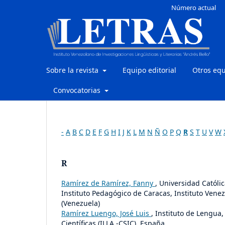
Número actual
Sobre la revista
Equipo editorial
Otros eq
Convocatorias
-
A
B
C
D
E
F
G
H
I
J
K
L
M
N
Ñ
O
P
Q
R
S
T
U
V
W
R
Ramírez de Ramírez, Fanny
, Universidad Católi
Instituto Pedagógico de Caracas, Instituto Venez
(Venezuela)
Ramírez Luengo, José Luis
, Instituto de Lengua
Científicas (ILLA -CSIC), España