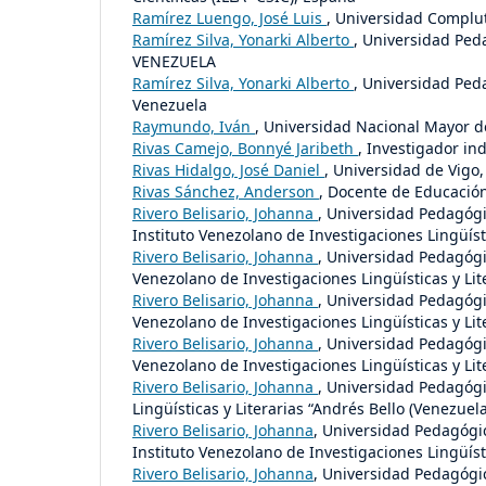
Ramírez Luengo, José Luis
, Universidad Complu
Ramírez Silva, Yonarki Alberto
, Universidad Ped
VENEZUELA
Ramírez Silva, Yonarki Alberto
, Universidad Ped
Venezuela
Raymundo, Iván
, Universidad Nacional Mayor d
Rivas Camejo, Bonnyé Jaribeth
, Investigador i
Rivas Hidalgo, José Daniel
, Universidad de Vigo
Rivas Sánchez, Anderson
, Docente de Educación
Rivero Belisario, Johanna
, Universidad Pedagógi
Instituto Venezolano de Investigaciones Lingüísti
Rivero Belisario, Johanna
, Universidad Pedagógi
Venezolano de Investigaciones Lingüísticas y Lit
Rivero Belisario, Johanna
, Universidad Pedagógi
Venezolano de Investigaciones Lingüísticas y Lit
Rivero Belisario, Johanna
, Universidad Pedagógi
Venezolano de Investigaciones Lingüísticas y Lit
Rivero Belisario, Johanna
, Universidad Pedagógi
Lingüísticas y Literarias “Andrés Bello (Venezuela
Rivero Belisario, Johanna
, Universidad Pedagógic
Instituto Venezolano de Investigaciones Lingüísti
Rivero Belisario, Johanna
, Universidad Pedagógi