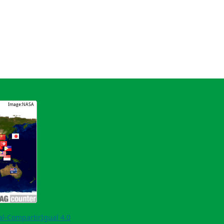
l-CompartirIgual 4.0