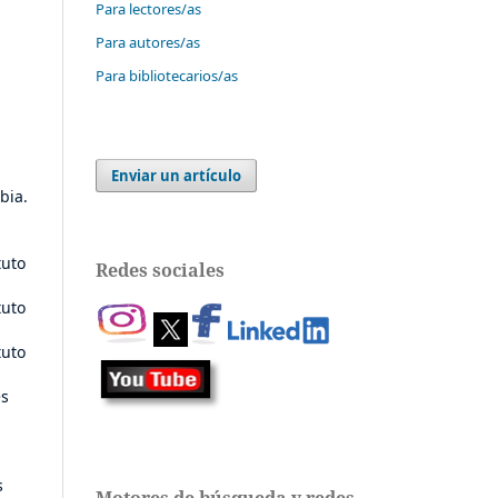
Para lectores/as
Para autores/as
Para bibliotecarios/as
Enviar un artículo
bia.
tuto
Redes sociales
tuto
tuto
es
s
Motores de búsqueda y redes