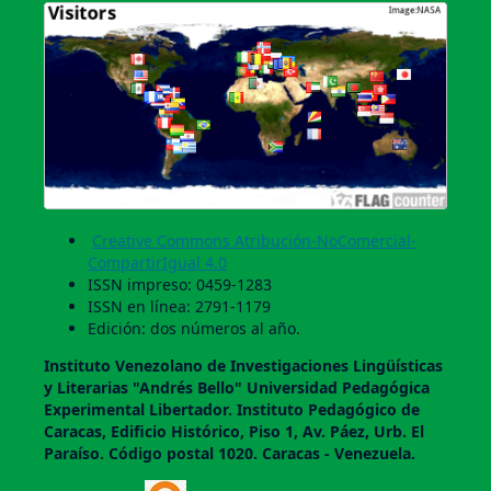
Creative Commons Atribución-NoComercial-
CompartirIgual 4.0
ISSN impreso: 0459-1283
ISSN en línea: 2791-1179
Edición: dos números al año.
Instituto Venezolano de Investigaciones Lingüí­sticas
y Literarias "Andrés Bello" Universidad Pedagógica
Experimental Libertador. Instituto Pedagógico de
Caracas, Edificio Histórico, Piso 1, Av. Páez, Urb. El
Paraí­so. Código postal 1020. Caracas - Venezuela.