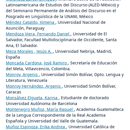
Latinoamericana de Estudios del Discurso (ALED-México) y
del Seminario Permanente de Análisis del Discurso en el
Posgrado en Lingüística de la UNAM, México
Méndez Cataldo, Ximena
, Universidad Nacional de
Asunción, Paraguay
Mendoza Viera, Fernando Daniel
, Universidad de El
Salvador, Facultad Multidisciplinaria de Occidente, Santa
Ana, El Salvador.
Meza Morales , Jesús A.
, Universidad Nebrija, Madrid,
España
Moncada Cardona, José Ramiro
, Secretaría de Educación
del Meta, Villavicencio, Colombia.
Monroy, Argenis
, Universidad Simón Bolívar, Dpto. Lengua y
Literatura, Venezuela
Monroy Hernández, Argenis
, Universidad Simón Bolívar,
Caracas
Monsálvez Elgueta, Karina
, Estudiante de doctorado
Universidad Autónoma de Barcelona
Montenegro Muñoz, María Raquel
, Academia Guatemalteca
de la Lengua Correspondiente de la Real Academia
Española y Universidad del Valle de Guatemala.
Muñoz Espinoza, Erika Andrea
, Universidad Católica de