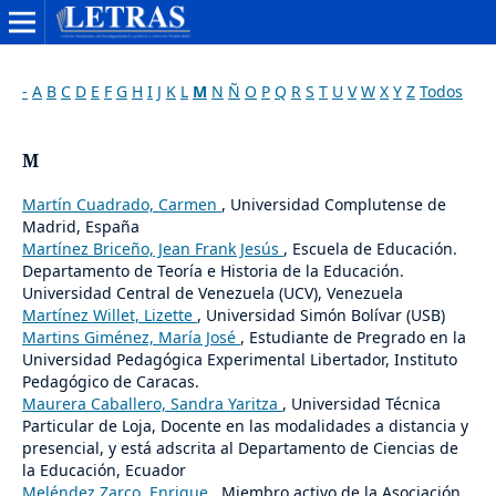
-
A
B
C
D
E
F
G
H
I
J
K
L
M
N
Ñ
O
P
Q
R
S
T
U
V
W
X
Y
Z
Todos
M
Martín Cuadrado, Carmen
, Universidad Complutense de
Madrid, España
Martínez Briceño, Jean Frank Jesús
, Escuela de Educación.
Departamento de Teoría e Historia de la Educación.
Universidad Central de Venezuela (UCV), Venezuela
Martínez Willet, Lizette
, Universidad Simón Bolívar (USB)
Martins Giménez, María José
, Estudiante de Pregrado en la
Universidad Pedagógica Experimental Libertador, Instituto
Pedagógico de Caracas.
Maurera Caballero, Sandra Yaritza
, Universidad Técnica
Particular de Loja, Docente en las modalidades a distancia y
presencial, y está adscrita al Departamento de Ciencias de
la Educación, Ecuador
Meléndez Zarco, Enrique
, Miembro activo de la Asociación