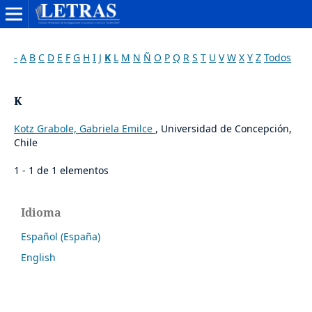
-
A
B
C
D
E
F
G
H
I
J
K
L
M
N
Ñ
O
P
Q
R
S
T
U
V
W
X
Y
Z
Todos
K
Kotz Grabole, Gabriela Emilce
, Universidad de Concepción,
Chile
1 - 1 de 1 elementos
Idioma
Español (España)
English