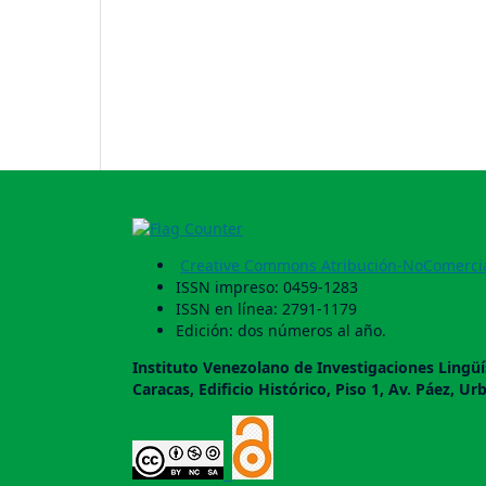
Creative Commons Atribución-NoComercia
ISSN impreso: 0459-1283
ISSN en línea: 2791-1179
Edición: dos números al año.
Instituto Venezolano de Investigaciones Lingüí
Caracas, Edificio Histórico, Piso 1, Av. Páez, Ur