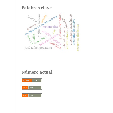
Palabras clave
historia
glosario escondido
novela
diccionario académico
competencia comunicativa
la mista
ideología
memoria discursiva
poética
secuencia didáctica
melancolía
michel pêcheux
arte
piglia
estética
conversatorio
venezolanismos
kafka
belleza
caricatura
tedium
simbólico
josé rafael pocaterra
Número actual