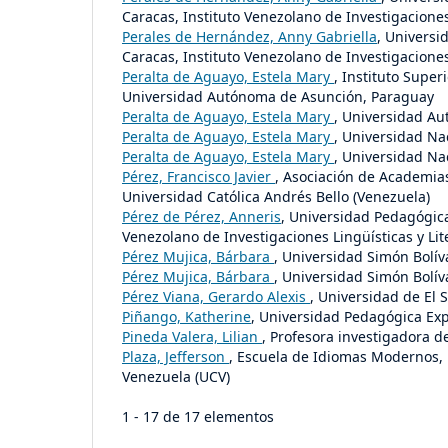
Caracas, Instituto Venezolano de Investigaciones 
Perales de Hernández, Anny Gabriella
, Universi
Caracas, Instituto Venezolano de Investigaciones 
Peralta de Aguayo, Estela Mary
, Instituto Supe
Universidad Autónoma de Asunción, Paraguay
Peralta de Aguayo, Estela Mary
, Universidad A
Peralta de Aguayo, Estela Mary
, Universidad Na
Peralta de Aguayo, Estela Mary
, Universidad Na
Pérez, Francisco Javier
, Asociación de Academia
Universidad Católica Andrés Bello (Venezuela)
Pérez de Pérez, Anneris
, Universidad Pedagógica
Venezolano de Investigaciones Lingüísticas y Lit
Pérez Mujica, Bárbara
, Universidad Simón Bolív
Pérez Mujica, Bárbara
, Universidad Simón Bolív
Pérez Viana, Gerardo Alexis
, Universidad de El 
Piñango, Katherine
, Universidad Pedagógica Exp
Pineda Valera, Lilian
, Profesora investigadora d
Plaza, Jefferson
, Escuela de Idiomas Modernos,
Venezuela (UCV)
1 - 17 de 17 elementos