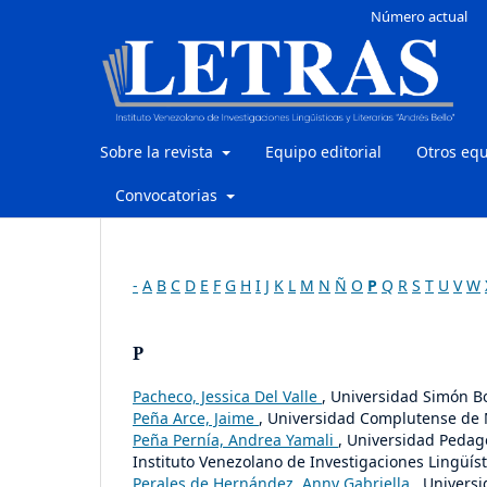
Número actual
Sobre la revista
Equipo editorial
Otros eq
Convocatorias
-
A
B
C
D
E
F
G
H
I
J
K
L
M
N
Ñ
O
P
Q
R
S
T
U
V
W
P
Pacheco, Jessica Del Valle
, Universidad Simón Bo
Peña Arce, Jaime
, Universidad Complutense de
Peña Pernía, Andrea Yamali
, Universidad Pedag
Instituto Venezolano de Investigaciones Lingüísti
Perales de Hernández, Anny Gabriella
, Univers