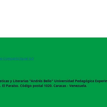
l-CompartirIgual 4.0
­sticas y Literarias "Andrés Bello" Universidad Pedagógica Exper
b. El Paraí­so. Código postal 1020. Caracas - Venezuela.