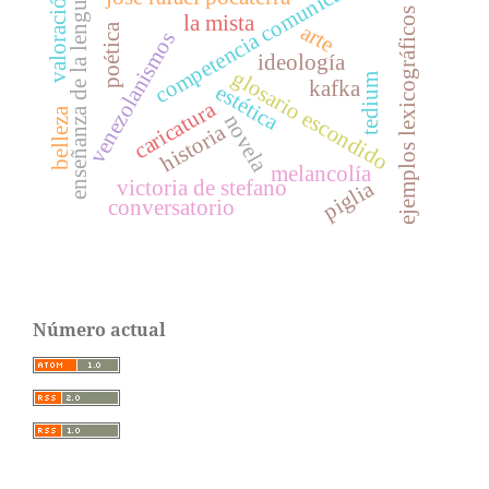
competencia comunicativa
valoración
enseñanza de la lengua
ejemplos lexicográficos
la mista
arte
poética
venezolanismos
ideología
glosario escondido
tedium
kafka
estética
caricatura
belleza
novela
historia
melancolía
victoria de stefano
piglia
conversatorio
Número actual