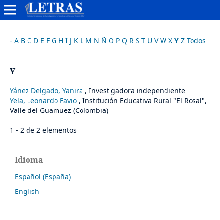
-
A
B
C
D
E
F
G
H
I
J
K
L
M
N
Ñ
O
P
Q
R
S
T
U
V
W
X
Y
Z
Todos
Y
Yánez Delgado, Yanira
, Investigadora independiente
Yela, Leonardo Favio
, Institución Educativa Rural "El Rosal",
Valle del Guamuez (Colombia)
1 - 2 de 2 elementos
Idioma
Español (España)
English