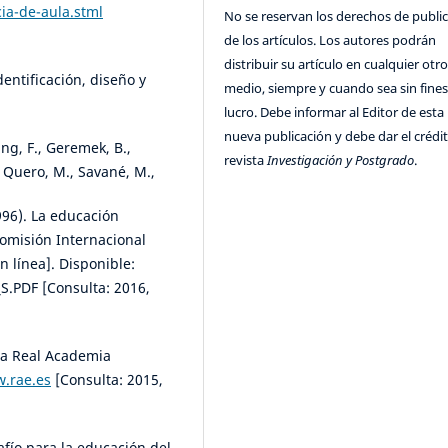
ia-de-aula.stml
No se reservan los derechos de publi
de los artículos. Los autores podrán
distribuir su artículo en cualquier otr
dentificación, diseño y
medio, siempre y cuando sea sin fines
lucro. Debe informar al Editor de esta
nueva publicación y debe dar el crédit
hung, F., Geremek, B.,
revista
Investigación y Postgrado
.
 Quero, M., Savané, M.,
996). La educación
Comisión Internacional
 línea]. Disponible:
S.PDF [Consulta: 2016,
 la Real Academia
w.rae.es
[Consulta: 2015,
afío para la educación del