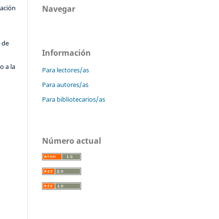
Navegar
cación
o
 de
Información
o a la
Para lectores/as
Para autores/as
Para bibliotecarios/as
Número actual