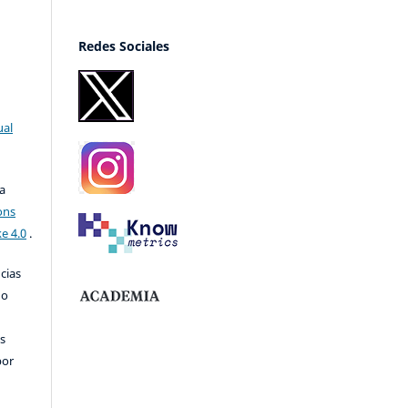
Redes Sociales
ual
a
ons
e 4.0
.
ncias
no
s
por