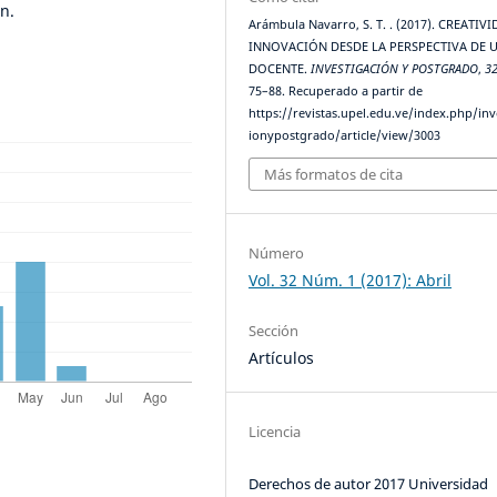
n.
Arámbula Navarro, S. T. . (2017). CREATIV
INNOVACIÓN DESDE LA PERSPECTIVA DE 
DOCENTE.
INVESTIGACIÓN Y POSTGRADO
,
3
75–88. Recuperado a partir de
https://revistas.upel.edu.ve/index.php/inv
ionypostgrado/article/view/3003
Más formatos de cita
Número
Vol. 32 Núm. 1 (2017): Abril
Sección
Artículos
Licencia
Derechos de autor 2017 Universidad