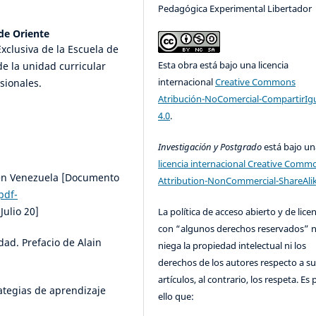
Pedagógica Experimental Libertador
de Oriente
xclusiva de la Escuela de
Esta obra está bajo una licencia
 la unidad curricular
internacional
Creative Commons
sionales.
Atribución-NoComercial-CompartirIg
4.0
.
Investigación y Postgrado
está bajo un
licencia internacional Creative Comm
al en Venezuela [Documento
Attribution-NonCommercial-ShareAlik
pdf-
Julio 20]
La política de acceso abierto y de lice
con “algunos derechos reservados” 
ldad. Prefacio de Alain
niega la propiedad intelectual ni los
derechos de los autores respecto a su
artículos, al contrario, los respeta. Es 
rategias de aprendizaje
ello que: