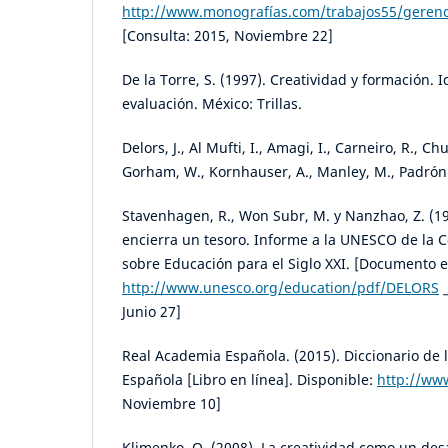
http://www.monografías.com/trabajos55/gerenc
[Consulta: 2015, Noviembre 22]
De la Torre, S. (1997). Creatividad y formación. I
evaluación. México: Trillas.
Delors, J., Al Mufti, I., Amagi, I., Carneiro, R., C
Gorham, W., Kornhauser, A., Manley, M., Padrón
Stavenhagen, R., Won Subr, M. y Nanzhao, Z. (1
encierra un tesoro. Informe a la UNESCO de la 
sobre Educación para el Siglo XXI. [Documento en
http://www.unesco.org/education/pdf/DELORS
_
Junio 27]
Real Academia Española. (2015). Diccionario de
Española [Libro en línea]. Disponible:
http://ww
Noviembre 10]
Klimenko, O. (2008). La creatividad como un des