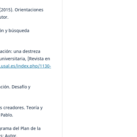
(2015). Orientaciones
utor.
ión y búsqueda
vación: una destreza
universitaria, [Revista en
s.usal.es/index.php/1130-
ción. Desafío y
s creadores. Teoría y
 Pablo.
grama del Plan de la
s: Autor.