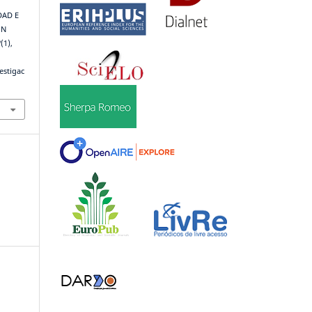
IDAD E
UN
2
(1),
estigac