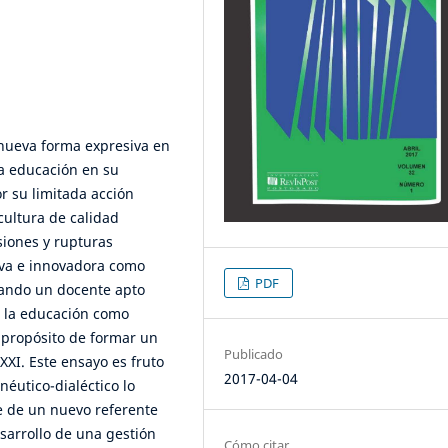
nueva forma expresiva en
la educación en su
r su limitada acción
cultura de calidad
siones y rupturas
iva e innovadora como
PDF
zando un docente apto
r la educación como
 propósito de formar un
Publicado
XXI. Este ensayo es fruto
2017-04-04
éutico-dialéctico lo
e de un nuevo referente
sarrollo de una gestión
Cómo citar