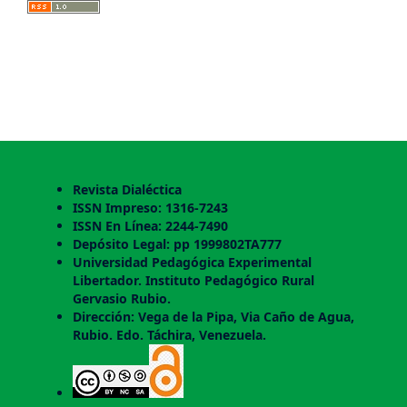
Revista Dialéctica
ISSN Impreso: 1316-7243
ISSN En Línea: 2244-7490
Depósito Legal: pp 1999802TA777
Universidad Pedagógica Experimental
Libertador. Instituto Pedagógico Rural
Gervasio Rubio.
Dirección: Vega de la Pipa, Via Caño de Agua,
Rubio. Edo. Táchira, Venezuela.