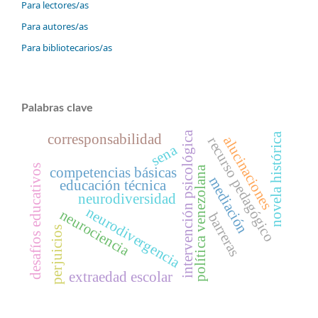
Para lectores/as
Para autores/as
Para bibliotecarios/as
Palabras clave
intervención psicológica
novela histórica
corresponsabilidad
alucinaciones
recurso pedagógico
sena
desafíos educativos
política venezolana
competencias básicas
mediación
educación técnica
neurodiversidad
neurodivergencia
neurociencia
barreras
perjuicios
extraedad escolar