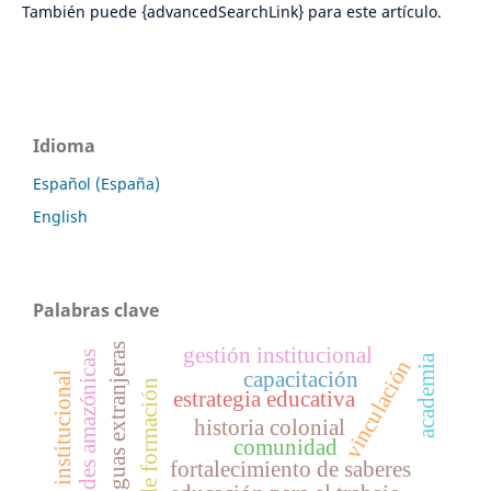
También puede {advancedSearchLink} para este artículo.
Idioma
Español (España)
English
Palabras clave
lenguas extranjeras
gestión institucional
universidades amazónicas
academia
vinculación
capacitación
liderazgo institucional
ambientes de formación
estrategia educativa
historia colonial
comunidad
fortalecimiento de saberes