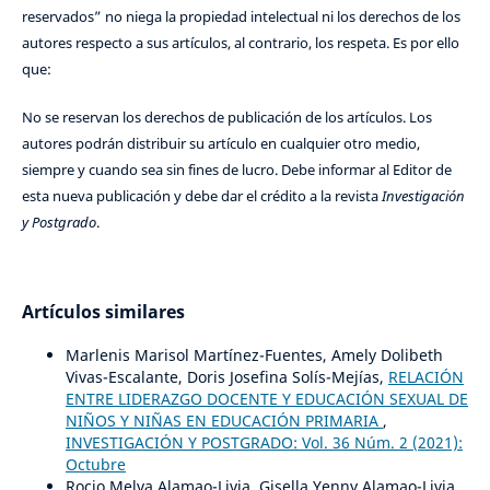
reservados” no niega la propiedad intelectual ni los derechos de los
autores respecto a sus artículos, al contrario, los respeta. Es por ello
que:
No se reservan los derechos de publicación de los artículos. Los
autores podrán distribuir su artículo en cualquier otro medio,
siempre y cuando sea sin fines de lucro. Debe informar al Editor de
esta nueva publicación y debe dar el crédito a la revista
Investigación
y Postgrado
.
Artículos similares
Marlenis Marisol Martínez-Fuentes, Amely Dolibeth
Vivas-Escalante, Doris Josefina Solís-Mejías,
RELACIÓN
ENTRE LIDERAZGO DOCENTE Y EDUCACIÓN SEXUAL DE
NIÑOS Y NIÑAS EN EDUCACIÓN PRIMARIA
,
INVESTIGACIÓN Y POSTGRADO: Vol. 36 Núm. 2 (2021):
Octubre
Rocio Melva Alamao-Livia, Gisella Yenny Alamao-Livia,