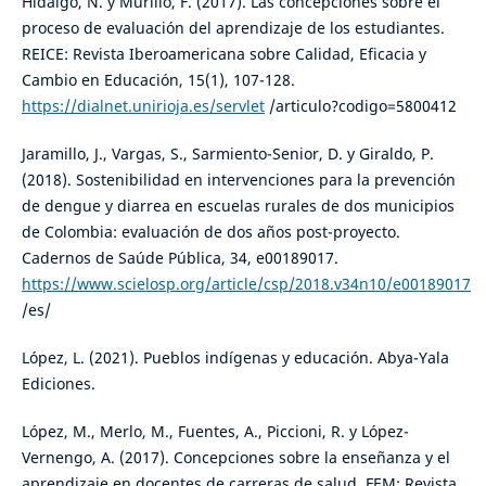
Hidalgo, N. y Murillo, F. (2017). Las concepciones sobre el
proceso de evaluación del aprendizaje de los estudiantes.
REICE: Revista Iberoamericana sobre Calidad, Eficacia y
Cambio en Educación, 15(1), 107-128.
https://dialnet.unirioja.es/servlet
/articulo?codigo=5800412
Jaramillo, J., Vargas, S., Sarmiento-Senior, D. y Giraldo, P.
(2018). Sostenibilidad en intervenciones para la prevención
de dengue y diarrea en escuelas rurales de dos municipios
de Colombia: evaluación de dos años post-proyecto.
Cadernos de Saúde Pública, 34, e00189017.
https://www.scielosp.org/article/csp/2018.v34n10/e00189017
/es/
López, L. (2021). Pueblos indígenas y educación. Abya-Yala
Ediciones.
López, M., Merlo, M., Fuentes, A., Piccioni, R. y López-
Vernengo, A. (2017). Concepciones sobre la enseñanza y el
aprendizaje en docentes de carreras de salud. FEM: Revista