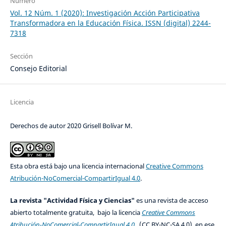
Número
Vol. 12 Núm. 1 (2020): Investigación Acción Participativa
Transformadora en la Educación Física. ISSN (digital) 2244-
7318
Sección
Consejo Editorial
Licencia
Derechos de autor 2020 Grisell Bolívar M.
Esta obra está bajo una licencia internacional
Creative Commons
Atribución-NoComercial-CompartirIgual 4.0
.
La revista "Actividad Física y Ciencias"
es una revista de acceso
abierto totalmente gratuita, bajo la licencia
Creative Commons
Atribución-NoComercial-CompartirIgual 4.0
(CC BY-NC-SA 4.0), en ese