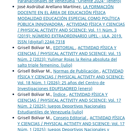
Paranacionales de Venezuela "Oriente 2024" (enero)
José Asdrúbal Arellano Martínez,
LA FORMACIÓN
DOCENTE EN EL ÁREA DE EDUCACIÓN FÍSICA
MODALIDAD EDUCACIÓN ESPECIAL COMO POLÍTICA
PÚBLICA INNOVADORA
,
ACTIVIDAD FÍSICA Y CIENCIAS
/ PHYSICAL ACTIVITY AND SCIENCE: Vol. 11 Núm. 3
(2019): NÚMERO EXTRAORDINARIO UPEL - ULA, 2019.
ISSN (digital) 2244-7318
Grisell Bolívar M.,
EDITORIAL
,
ACTIVIDAD FÍSICA Y
CIENCIAS / PHYSICAL ACTIVITY AND SCIENCE: Vol. 15
Núm. 2 (2023): Yulimar Rojas la Reina absoluta del
salto triple femenino. (julio)
Grisell Bolívar M.,
Normas de Publicación
,
ACTIVIDAD
FÍSICA Y CIENCIAS / PHYSICAL ACTIVITY AND SCIENCE:
Vol. 18 Núm. 1 (2026): 25 años del Centro de
Investigaciones EDUFISADRED (enero)
Grisell Bolívar M.,
Índice
,
ACTIVIDAD FÍSICA Y
CIENCIAS / PHYSICAL ACTIVITY AND SCIENCE: Vol. 17
Núm. 2 (2025): Juegos Deportivos Nacionales
Estudiantiles de Venezuela (julio)
Grisell Bolívar M.,
Consejo Editorial
,
ACTIVIDAD FÍSICA
Y CIENCIAS / PHYSICAL ACTIVITY AND SCIENCE: Vol. 17
Núm. 1 (2025): Juegos Deportivos Nacionales y