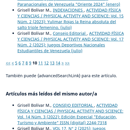
Paranacionales de Venezuela "Oriente 2024" (enero)
Grisell Bolívar M.,
INDEXACIONES
,
ACTIVIDAD FÍSICA
Y CIENCIAS / PHYSICAL ACTIVITY AND SCIENCE: Vol. 15
Núm. 2 (2023): Yulimar Rojas la Reina absoluta del
salto triple femenino. (julio)
Grisell Bolívar M.,
Consejo Editorial
,
ACTIVIDAD FÍSICA
Y CIENCIAS / PHYSICAL ACTIVITY AND SCIENCE: Vol. 17
Núm. 2 (2025): Juegos Deportivos Nacionales
Estudiantiles de Venezuela (julio)
<<
<
5
6
7
8
9
10
11
12
13
14
>
>>
También puede {advancedSearchLink} para este artículo.
Artículos más leídos del mismo autor/a
Grisell Bolívar M.,
CONSEJO EDITORIAL
,
ACTIVIDAD
FÍSICA Y CIENCIAS / PHYSICAL ACTIVITY AND SCIENCE:
Vol. 14 Núm. 3 (2022): Edición Especial "Educación,
Turísmo y Ambiente" ISSN (digital) 2244-7318
Grisell Bolívar M.,
VOL 17, N° 2 (2025): Juegos