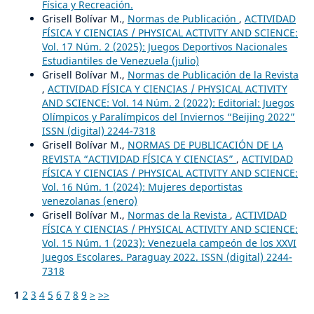
Física y Recreación.
Grisell Bolívar M.,
Normas de Publicación
,
ACTIVIDAD
FÍSICA Y CIENCIAS / PHYSICAL ACTIVITY AND SCIENCE:
Vol. 17 Núm. 2 (2025): Juegos Deportivos Nacionales
Estudiantiles de Venezuela (julio)
Grisell Bolívar M.,
Normas de Publicación de la Revista
,
ACTIVIDAD FÍSICA Y CIENCIAS / PHYSICAL ACTIVITY
AND SCIENCE: Vol. 14 Núm. 2 (2022): Editorial: Juegos
Olímpicos y Paralímpicos del Inviernos “Beijing 2022”
ISSN (digital) 2244-7318
Grisell Bolívar M.,
NORMAS DE PUBLICACIÓN DE LA
REVISTA “ACTIVIDAD FÍSICA Y CIENCIAS”
,
ACTIVIDAD
FÍSICA Y CIENCIAS / PHYSICAL ACTIVITY AND SCIENCE:
Vol. 16 Núm. 1 (2024): Mujeres deportistas
venezolanas (enero)
Grisell Bolívar M.,
Normas de la Revista
,
ACTIVIDAD
FÍSICA Y CIENCIAS / PHYSICAL ACTIVITY AND SCIENCE:
Vol. 15 Núm. 1 (2023): Venezuela campeón de los XXVI
Juegos Escolares. Paraguay 2022. ISSN (digital) 2244-
7318
1
2
3
4
5
6
7
8
9
>
>>