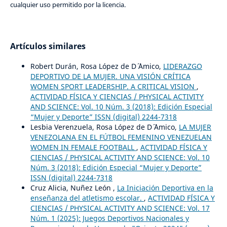
cualquier uso permitido por la licencia.
Artículos similares
Robert Durán, Rosa López de D´ ´Amico,
LIDERAZGO
DEPORTIVO DE LA MUJER. UNA VISIÓN CRÍTICA
WOMEN SPORT LEADERSHIP. A CRITICAL VISION
,
ACTIVIDAD FÍSICA Y CIENCIAS / PHYSICAL ACTIVITY
AND SCIENCE: Vol. 10 Núm. 3 (2018): Edición Especial
“Mujer y Deporte” ISSN (digital) 2244-7318
Lesbia Verenzuela, Rosa López de D´ ´Amico,
LA MUJER
VENEZOLANA EN EL FÚTBOL FEMENINO VENEZUELAN
WOMEN IN FEMALE FOOTBALL
,
ACTIVIDAD FÍSICA Y
CIENCIAS / PHYSICAL ACTIVITY AND SCIENCE: Vol. 10
Núm. 3 (2018): Edición Especial “Mujer y Deporte”
ISSN (digital) 2244-7318
Cruz Alicia, Nuñez León ,
La Iniciación Deportiva en la
enseñanza del atletismo escolar.
,
ACTIVIDAD FÍSICA Y
CIENCIAS / PHYSICAL ACTIVITY AND SCIENCE: Vol. 17
Núm. 1 (2025): Juegos Deportivos Nacionales y