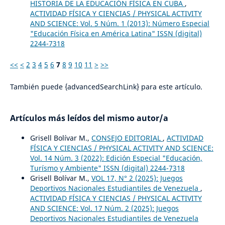
HISTORIA DE LA EDUCACIÓN FÍSICA EN CUBA
,
ACTIVIDAD FÍSICA Y CIENCIAS / PHYSICAL ACTIVITY
AND SCIENCE: Vol. 5 Núm. 1 (2013): Número Especial
"Educación Física en América Latina" ISSN (digital)
2244-7318
<<
<
2
3
4
5
6
7
8
9
10
11
>
>>
También puede {advancedSearchLink} para este artículo.
Artículos más leídos del mismo autor/a
Grisell Bolívar M.,
CONSEJO EDITORIAL
,
ACTIVIDAD
FÍSICA Y CIENCIAS / PHYSICAL ACTIVITY AND SCIENCE:
Vol. 14 Núm. 3 (2022): Edición Especial "Educación,
Turísmo y Ambiente" ISSN (digital) 2244-7318
Grisell Bolívar M.,
VOL 17, N° 2 (2025): Juegos
Deportivos Nacionales Estudiantiles de Venezuela
,
ACTIVIDAD FÍSICA Y CIENCIAS / PHYSICAL ACTIVITY
AND SCIENCE: Vol. 17 Núm. 2 (2025): Juegos
Deportivos Nacionales Estudiantiles de Venezuela