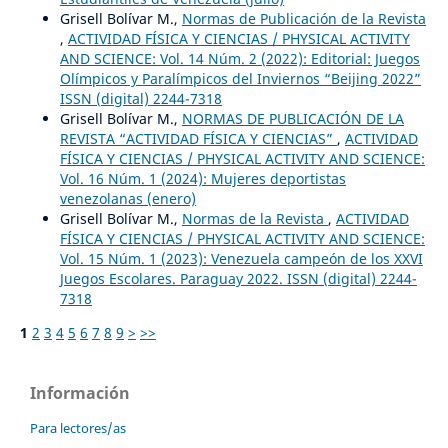
Grisell Bolívar M.,
Normas de Publicación de la Revista
,
ACTIVIDAD FÍSICA Y CIENCIAS / PHYSICAL ACTIVITY
AND SCIENCE: Vol. 14 Núm. 2 (2022): Editorial: Juegos
Olímpicos y Paralímpicos del Inviernos “Beijing 2022”
ISSN (digital) 2244-7318
Grisell Bolívar M.,
NORMAS DE PUBLICACIÓN DE LA
REVISTA “ACTIVIDAD FÍSICA Y CIENCIAS”
,
ACTIVIDAD
FÍSICA Y CIENCIAS / PHYSICAL ACTIVITY AND SCIENCE:
Vol. 16 Núm. 1 (2024): Mujeres deportistas
venezolanas (enero)
Grisell Bolívar M.,
Normas de la Revista
,
ACTIVIDAD
FÍSICA Y CIENCIAS / PHYSICAL ACTIVITY AND SCIENCE:
Vol. 15 Núm. 1 (2023): Venezuela campeón de los XXVI
Juegos Escolares. Paraguay 2022. ISSN (digital) 2244-
7318
1
2
3
4
5
6
7
8
9
>
>>
Información
Para lectores/as