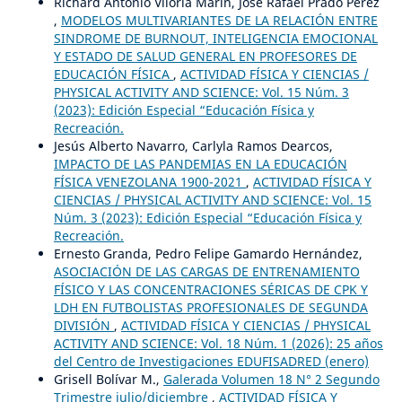
Richard Antonio Viloria Marin, José Rafael Prado Pérez
,
MODELOS MULTIVARIANTES DE LA RELACIÓN ENTRE
SINDROME DE BURNOUT, INTELIGENCIA EMOCIONAL
Y ESTADO DE SALUD GENERAL EN PROFESORES DE
EDUCACIÓN FÍSICA
,
ACTIVIDAD FÍSICA Y CIENCIAS /
PHYSICAL ACTIVITY AND SCIENCE: Vol. 15 Núm. 3
(2023): Edición Especial “Educación Física y
Recreación.
Jesús Alberto Navarro, Carlyla Ramos Dearcos,
IMPACTO DE LAS PANDEMIAS EN LA EDUCACIÓN
FÍSICA VENEZOLANA 1900-2021
,
ACTIVIDAD FÍSICA Y
CIENCIAS / PHYSICAL ACTIVITY AND SCIENCE: Vol. 15
Núm. 3 (2023): Edición Especial “Educación Física y
Recreación.
Ernesto Granda, Pedro Felipe Gamardo Hernández,
ASOCIACIÓN DE LAS CARGAS DE ENTRENAMIENTO
FÍSICO Y LAS CONCENTRACIONES SÉRICAS DE CPK Y
LDH EN FUTBOLISTAS PROFESIONALES DE SEGUNDA
DIVISIÓN
,
ACTIVIDAD FÍSICA Y CIENCIAS / PHYSICAL
ACTIVITY AND SCIENCE: Vol. 18 Núm. 1 (2026): 25 años
del Centro de Investigaciones EDUFISADRED (enero)
Grisell Bolívar M.,
Galerada Volumen 18 N° 2 Segundo
Trimestre julio/diciembre
,
ACTIVIDAD FÍSICA Y