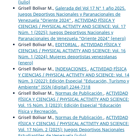
(julio)
Grisell Bolívar M.,
Galerada del Vol 17 N° 1 año 2025.
Juegos Deportivos Nacionales y Paranacionales de
Venezuela "Oriente 2024"
,
ACTIVIDAD FÍSICA Y
CIENCIAS / PHYSICAL ACTIVITY AND SCIENCE: Vol. 17
Núm. 1 (2025): Juegos Deportivos Nacionales y
Paranacionales de Venezuela "Oriente 2024" (enero)
Grisell Bolívar M.,
EDITORIAL
,
ACTIVIDAD FÍSICA Y
CIENCIAS / PHYSICAL ACTIVITY AND SCIENCE: Vol. 16
Núm. 1 (2024): Mujeres deportistas venezolanas
(enero)
Grisell Bolívar M.,
INDEXACIONES
,
ACTIVIDAD FÍSICA
Y CIENCIAS / PHYSICAL ACTIVITY AND SCIENCE: Vol. 14
Núm. 3 (2022): Edición Especial "Educación, Turísmo y
Ambiente" ISSN (digital) 2244-7318
Grisell Bolívar M.,
Normas de Publicación
,
ACTIVIDAD
FÍSICA Y CIENCIAS / PHYSICAL ACTIVITY AND SCIENCE:
Vol. 15 Núm. 3 (2023): Edición Especial “Educación
Física y Recreación.
Grisell Bolívar M.,
Normas de Publicación
,
ACTIVIDAD
FÍSICA Y CIENCIAS / PHYSICAL ACTIVITY AND SCIENCE:
Vol. 17 Núm. 2 (2025): Juegos Deportivos Nacionales
Estudiantiles de Venezuela (julio)