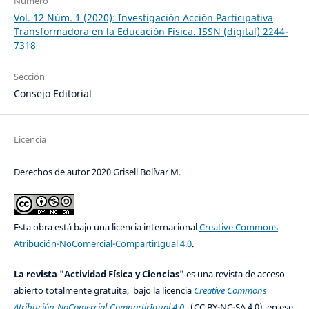
Número
Vol. 12 Núm. 1 (2020): Investigación Acción Participativa
Transformadora en la Educación Física. ISSN (digital) 2244-
7318
Sección
Consejo Editorial
Licencia
Derechos de autor 2020 Grisell Bolívar M.
Esta obra está bajo una licencia internacional
Creative Commons
Atribución-NoComercial-CompartirIgual 4.0
.
La revista "Actividad Física y Ciencias"
es una revista de acceso
abierto totalmente gratuita, bajo la licencia
Creative Commons
Atribución-NoComercial-CompartirIgual 4.0
(CC BY-NC-SA 4.0), en ese