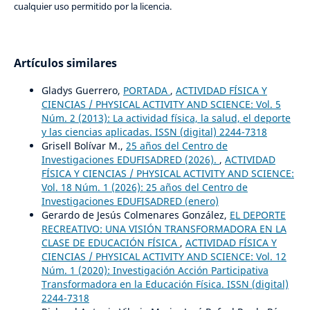
cualquier uso permitido por la licencia.
Artículos similares
Gladys Guerrero,
PORTADA
,
ACTIVIDAD FÍSICA Y
CIENCIAS / PHYSICAL ACTIVITY AND SCIENCE: Vol. 5
Núm. 2 (2013): La actividad física, la salud, el deporte
y las ciencias aplicadas. ISSN (digital) 2244-7318
Grisell Bolívar M.,
25 años del Centro de
Investigaciones EDUFISADRED (2026).
,
ACTIVIDAD
FÍSICA Y CIENCIAS / PHYSICAL ACTIVITY AND SCIENCE:
Vol. 18 Núm. 1 (2026): 25 años del Centro de
Investigaciones EDUFISADRED (enero)
Gerardo de Jesús Colmenares González,
EL DEPORTE
RECREATIVO: UNA VISIÓN TRANSFORMADORA EN LA
CLASE DE EDUCACIÓN FÍSICA
,
ACTIVIDAD FÍSICA Y
CIENCIAS / PHYSICAL ACTIVITY AND SCIENCE: Vol. 12
Núm. 1 (2020): Investigación Acción Participativa
Transformadora en la Educación Física. ISSN (digital)
2244-7318