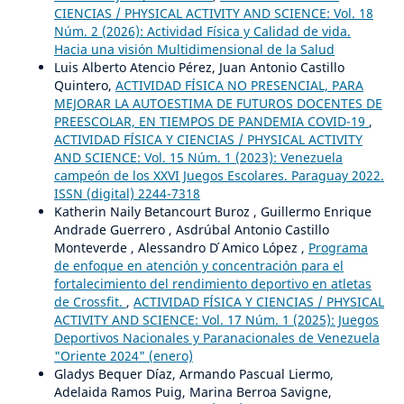
CIENCIAS / PHYSICAL ACTIVITY AND SCIENCE: Vol. 18
Núm. 2 (2026): Actividad Física y Calidad de vida.
Hacia una visión Multidimensional de la Salud
Luis Alberto Atencio Pérez, Juan Antonio Castillo
Quintero,
ACTIVIDAD FÍSICA NO PRESENCIAL, PARA
MEJORAR LA AUTOESTIMA DE FUTUROS DOCENTES DE
PREESCOLAR, EN TIEMPOS DE PANDEMIA COVID-19
,
ACTIVIDAD FÍSICA Y CIENCIAS / PHYSICAL ACTIVITY
AND SCIENCE: Vol. 15 Núm. 1 (2023): Venezuela
campeón de los XXVI Juegos Escolares. Paraguay 2022.
ISSN (digital) 2244-7318
Katherin Naily Betancourt Buroz , Guillermo Enrique
Andrade Guerrero , Asdrúbal Antonio Castillo
Monteverde , Alessandro D ́Amico López ,
Programa
de enfoque en atención y concentración para el
fortalecimiento del rendimiento deportivo en atletas
de Crossfit.
,
ACTIVIDAD FÍSICA Y CIENCIAS / PHYSICAL
ACTIVITY AND SCIENCE: Vol. 17 Núm. 1 (2025): Juegos
Deportivos Nacionales y Paranacionales de Venezuela
"Oriente 2024" (enero)
Gladys Bequer Díaz, Armando Pascual Liermo,
Adelaida Ramos Puig, Marina Berroa Savigne,