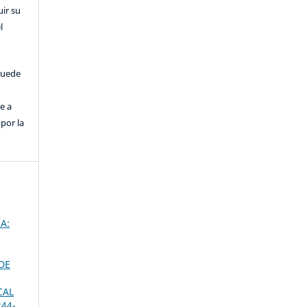
uir su
l
puede
e a
por la
A:
DE
CAL
244-