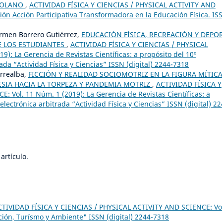
ZOLANO
,
ACTIVIDAD FÍSICA Y CIENCIAS / PHYSICAL ACTIVITY AND
ión Acción Participativa Transformadora en la Educación Física. IS
armen Borrero Gutiérrez,
EDUCACIÓN FÍSICA, RECREACIÓN Y DEPO
 LOS ESTUDIANTES
,
ACTIVIDAD FÍSICA Y CIENCIAS / PHYSICAL
): La Gerencia de Revistas Científicas: a propósito del 10º
rada “Actividad Física y Ciencias” ISSN (digital) 2244-7318
orrealba,
FICCIÓN Y REALIDAD SOCIOMOTRIZ EN LA FIGURA MÍTIC
ESIA HACIA LA TORPEZA Y PANDEMIA MOTRIZ
,
ACTIVIDAD FÍSICA Y
 Vol. 11 Núm. 1 (2019): La Gerencia de Revistas Científicas: a
electrónica arbitrada “Actividad Física y Ciencias” ISSN (digital) 22
artículo.
CTIVIDAD FÍSICA Y CIENCIAS / PHYSICAL ACTIVITY AND SCIENCE: Vo
ción, Turísmo y Ambiente" ISSN (digital) 2244-7318