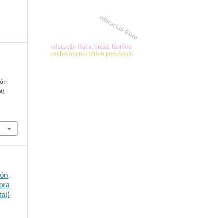
educación física
educação física, brasil, história
conhecimento tático processual
ión
AL
ión
ora
tal)