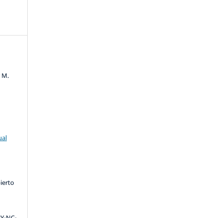
r M.
ual
ierto
Y-NC-