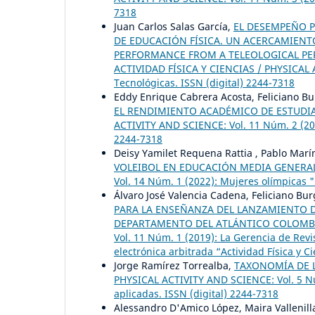
7318
Juan Carlos Salas García,
EL DESEMPEÑO P
DE EDUCACIÓN FÍSICA. UN ACERCAMIENT
PERFORMANCE FROM A TELEOLOGICAL PER
ACTIVIDAD FÍSICA Y CIENCIAS / PHYSICAL AC
Tecnológicas. ISSN (digital) 2244-7318
Eddy Enrique Cabrera Acosta, Feliciano B
EL RENDIMIENTO ACADÉMICO DE ESTUDI
ACTIVITY AND SCIENCE: Vol. 11 Núm. 2 (2019
2244-7318
Deisy Yamilet Requena Rattia , Pablo Marí
VOLEIBOL EN EDUCACIÓN MEDIA GENERA
Vol. 14 Núm. 1 (2022): Mujeres olímpicas 
Álvaro José Valencia Cadena, Feliciano Bur
PARA LA ENSEÑANZA DEL LANZAMIENTO D
DEPARTAMENTO DEL ATLÁNTICO COLOM
Vol. 11 Núm. 1 (2019): La Gerencia de Revis
electrónica arbitrada “Actividad Física y C
Jorge Ramírez Torrealba,
TAXONOMÍA DE L
PHYSICAL ACTIVITY AND SCIENCE: Vol. 5 Núm. 
aplicadas. ISSN (digital) 2244-7318
Alessandro D'Amico López, Maira Vallenill