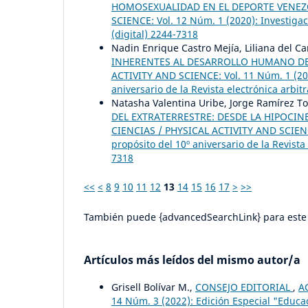
HOMOSEXUALIDAD EN EL DEPORTE VENE
SCIENCE: Vol. 12 Núm. 1 (2020): Investigac
(digital) 2244-7318
Nadin Enrique Castro Mejía, Liliana del C
INHERENTES AL DESARROLLO HUMANO DE
ACTIVITY AND SCIENCE: Vol. 11 Núm. 1 (2019
aniversario de la Revista electrónica arbit
Natasha Valentina Uribe, Jorge Ramírez T
DEL EXTRATERRESTRE: DESDE LA HIPOCIN
CIENCIAS / PHYSICAL ACTIVITY AND SCIENCE:
propósito del 10º aniversario de la Revista 
7318
<<
<
8
9
10
11
12
13
14
15
16
17
>
>>
También puede {advancedSearchLink} para este 
Artículos más leídos del mismo autor/a
Grisell Bolívar M.,
CONSEJO EDITORIAL
,
A
14 Núm. 3 (2022): Edición Especial "Educa