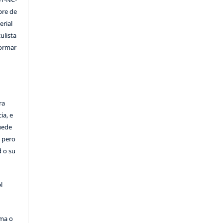
ibre de
erial
ulista
formar
ra
ia, e
Puede
, pero
d o su
l
rma o