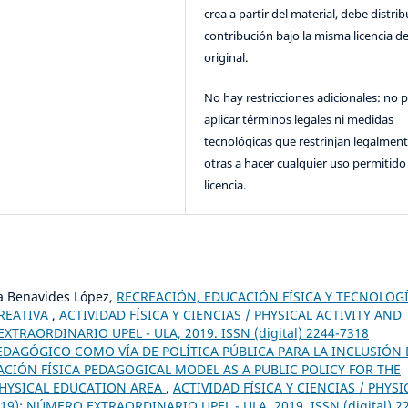
crea a partir del material, debe distrib
contribución bajo la misma licencia de
original.
No hay restricciones adicionales: no 
aplicar términos legales ni medidas
tecnológicas que restrinjan legalment
otras a hacer cualquier uso permitido 
licencia.
a Benavides López,
RECREACIÓN, EDUCACIÓN FÍSICA Y TECNOLOGÍ
REATIVA
,
ACTIVIDAD FÍSICA Y CIENCIAS / PHYSICAL ACTIVITY AND
EXTRAORDINARIO UPEL - ULA, 2019. ISSN (digital) 2244-7318
DAGÓGICO COMO VÍA DE POLÍTICA PÚBLICA PARA LA INCLUSIÓN 
CIÓN FÍSICA PEDAGOGICAL MODEL AS A PUBLIC POLICY FOR THE
PHYSICAL EDUCATION AREA
,
ACTIVIDAD FÍSICA Y CIENCIAS / PHYSI
019): NÚMERO EXTRAORDINARIO UPEL - ULA, 2019. ISSN (digital) 2