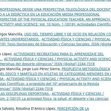
ROFESIONAL DESDE UNA PERSPECTIVA TELEOLÓGICA DEL DOCENT
O A LA DIDÁCTICA EN LA EDUCACIÓN MEDIA PROFESSIONAL
SPECTIVE OF THE PHYSICAL EDUCATION TEACHER. AN APPROACH
TIVITY AND SCIENCE: Vol. 10 Núm. 1 (2018): Actividades Científic
urgos Mancilla,
USO DEL TIEMPO LIBRE Y DE OCIO EN RELACIÓN C
ANTES UNIVERSITARIOS
,
ACTIVIDAD FÍSICA Y CIENCIAS / PHYSICAL
): Tesis Doctorales de Educación y Ciencias Sociales. ISSN (digita
n López,
ACTIVIDADES RECREATIVAS PARA EL APRENDIZAJE DEL
L
,
ACTIVIDAD FÍSICA Y CIENCIAS / PHYSICAL ACTIVITY AND SCIENC
"Heroínas del deporte olímpicos" ISSN (digital) 2244-7318
gos Mancilla, Jorge Luis Pérez Sierra,
PROPUESTA METODOLÓGICA
EL DISCO Y MARTILLO EN ATLETAS DE CATEGORÍAS MENORES EN 
BIA
,
ACTIVIDAD FÍSICA Y CIENCIAS / PHYSICAL ACTIVITY AND SCIEN
tas Científicas: a propósito del 10º aniversario de la Revista
iencias” ISSN (digital) 2244-7318
AS DISCIPLINAS DEPORTIVAS
,
ACTIVIDAD FÍSICA Y CIENCIAS /
2 (2013): La actividad física, la salud, el deporte y las ciencias
a Salvato, Rosolina D’Amico López,
PERCEPCIÓN DE LA