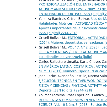
PROFESIONALIZACIÓN DEL ENTRENADOR 
ACTIVITY AND SCIENCE: Vol. 2 Núm. 2 (2
ENTRENADOR DEPORTIVO. ISSN (digital) 2
Yamilka Ramírez, Grisell Bolívar,
Uso de Ma
Habilidades Motrices
,
ACTIVIDAD FÍSICA Y
Aportes importantes de la psicomotricidad, 
ISSN (digital) 2244-7318
Grisell Bolívar M.,
EDITORIAL
,
ACTIVIDAD F
(2024): Mujeres deportistas venezolanas (
Grisell Bolívar M.,
VOL 17, N° 2 (2025): Ju
FÍSICA Y CIENCIAS / PHYSICAL ACTIVITY AN
Estudiantiles de Venezuela (julio)
Carlos Ballestero Umaña, Karla Chaves Ca
EN AMÉRICA LATINA: COSTA RICA
,
ACTIVI
Núm. 1 (2013): Número Especial "Educación
Jean Carlos Avendaño Castillo, Norma Sain
EJECUCIÓN TÉCNICA EN TAEK WON DO IN
FÍSICA Y CIENCIAS / PHYSICAL ACTIVITY AND
Deporte. ISSN (digital) 2244-7318
Yolimar Loroima, Rosa López de D´ ´Amico,
REFERRING: A FEMALE VIEW IN VENEZUE
SCIENCE: Vol. 10 Núm. 3 (2018): Edición Es