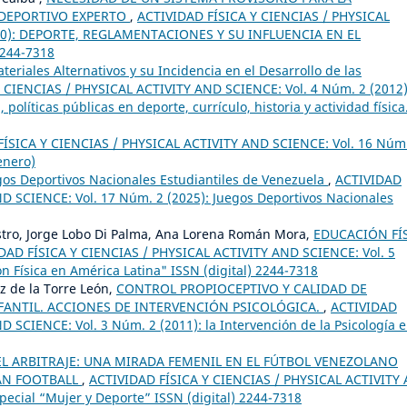
DEPORTIVO EXPERTO
,
ACTIVIDAD FÍSICA Y CIENCIAS / PHYSICAL
010): DEPORTE, REGLAMENTACIONES Y SU INFLUENCIA EN EL
244-7318
teriales Alternativos y su Incidencia en el Desarrollo de las
 CIENCIAS / PHYSICAL ACTIVITY AND SCIENCE: Vol. 4 Núm. 2 (2012)
políticas públicas en deporte, currículo, historia y actividad física
ÍSICA Y CIENCIAS / PHYSICAL ACTIVITY AND SCIENCE: Vol. 16 Núm
enero)
egos Deportivos Nacionales Estudiantiles de Venezuela
,
ACTIVIDAD
D SCIENCE: Vol. 17 Núm. 2 (2025): Juegos Deportivos Nacionales
stro, Jorge Lobo Di Palma, Ana Lorena Román Mora,
EDUCACIÓN FÍ
DAD FÍSICA Y CIENCIAS / PHYSICAL ACTIVITY AND SCIENCE: Vol. 5
 Física en América Latina" ISSN (digital) 2244-7318
z de la Torre León,
CONTROL PROPIOCEPTIVO Y CALIDAD DE
FANTIL. ACCIONES DE INTERVENCIÓN PSICOLÓGICA.
,
ACTIVIDAD
 SCIENCE: Vol. 3 Núm. 2 (2011): la Intervención de la Psicología e
EL ARBITRAJE: UNA MIRADA FEMENIL EN EL FÚTBOL VENEZOLANO
LAN FOOTBALL
,
ACTIVIDAD FÍSICA Y CIENCIAS / PHYSICAL ACTIVITY
pecial “Mujer y Deporte” ISSN (digital) 2244-7318