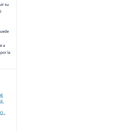
uir su
l
puede
e a
por la
DE
l.
VO
,