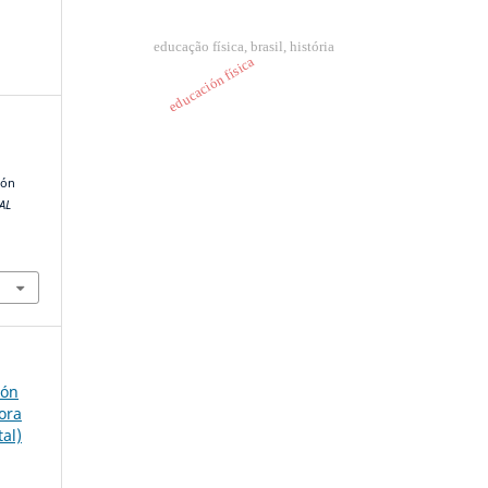
educação física, brasil, história
educación física
ión
AL
ión
ora
tal)