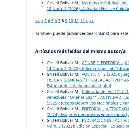
Grisell Bolívar M.,
Normas de Publicación
18 Núm. 2 (2026): Actividad Física y Calid
<<
<
3
4
5
6
7
8
9
10
11
12
>
>>
También puede {advancedSearchLink} para este 
Artículos más leídos del mismo autor/a
Grisell Bolívar M.,
CONSEJO EDITORIAL
,
A
14 Núm. 3 (2022): Edición Especial "Educa
Grisell Bolívar M.,
VOL 17, N° 2 (2025): Ju
FÍSICA Y CIENCIAS / PHYSICAL ACTIVITY AN
Estudiantiles de Venezuela (julio)
Grisell Bolívar M.,
Galerada del Vol 17 N° 
Venezuela "Oriente 2024"
,
ACTIVIDAD FÍS
(2025): Juegos Deportivos Nacionales y Pa
Grisell Bolívar M.,
EDITORIAL
,
ACTIVIDAD F
(2024): Mujeres deportistas venezolanas (
Grisell Bolívar M.,
INDEXACIONES
,
ACTIVI
Núm. 3 (2022): Edición Especial "Educació