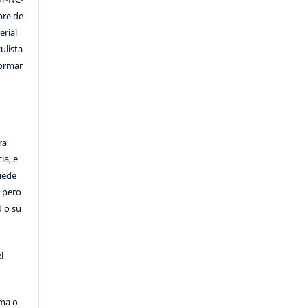
ibre de
erial
ulista
formar
ra
ia, e
Puede
, pero
d o su
l
rma o