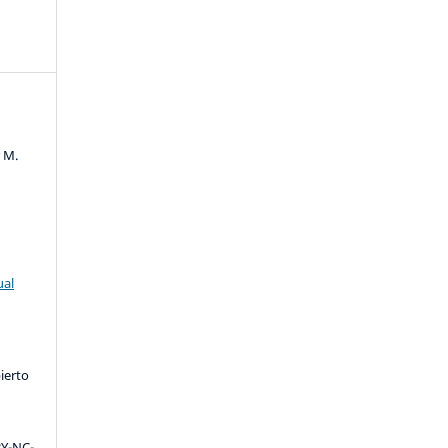
r M.
ual
ierto
Y-NC-