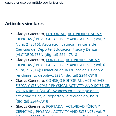
cualquier uso permitido por la licencia.
Artículos similares
Gladys Guerrero,
EDITORIAL
,
ACTIVIDAD FÍSICA Y
CIENCIAS / PHYSICAL ACTIVITY AND SCIENCE: Vol. 7
Núm. 2 (2015): Asociación Latinoamericana de
Ciencias del Deporte, Educación Física y Danza
(ALCIDED). ISSN (digital) 2244-7318
Gladys Guerrero,
PORTADA
,
ACTIVIDAD FÍSICA Y
CIENCIAS / PHYSICAL ACTIVITY AND SCIENCE: Vol. 6
Núm. 2 (2014): Didactica de la Educaciòn Fìsica y el
rendimiento depotivo. ISSN (digital) 2244-7318
Gladys Guerrero,
CONSEJO EDITORIAL
,
ACTIVIDAD
FÍSICA Y CIENCIAS / PHYSICAL ACTIVITY AND SCIENCE:
Vol. 6 Núm. 1 (2014): Avances en el campo de la
actividad física, el deporte y la recreación. ISSN
(digital) 2244-7318
Gladys Guerrero,
PORTADA
,
ACTIVIDAD FÍSICA Y
CIENCIAS / PHYSICAL ACTIVITY AND SCIENCE: Vol. 7