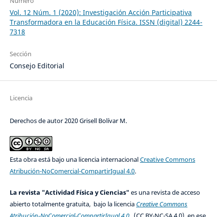
Número
Vol. 12 Núm. 1 (2020): Investigación Acción Participativa
Transformadora en la Educación Física. ISSN (digital) 2244-
7318
Sección
Consejo Editorial
Licencia
Derechos de autor 2020 Grisell Bolívar M.
Esta obra está bajo una licencia internacional
Creative Commons
Atribución-NoComercial-CompartirIgual 4.0
.
La revista "Actividad Física y Ciencias"
es una revista de acceso
abierto totalmente gratuita, bajo la licencia
Creative Commons
Atribución-NoComercial-CompartirIgual 4.0
(CC BY-NC-SA 4.0), en ese