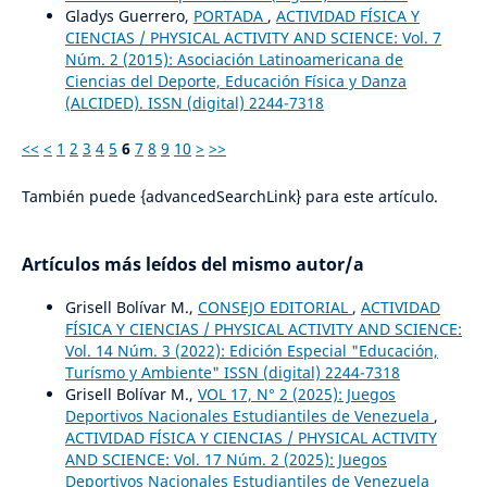
Gladys Guerrero,
PORTADA
,
ACTIVIDAD FÍSICA Y
CIENCIAS / PHYSICAL ACTIVITY AND SCIENCE: Vol. 7
Núm. 2 (2015): Asociación Latinoamericana de
Ciencias del Deporte, Educación Física y Danza
(ALCIDED). ISSN (digital) 2244-7318
<<
<
1
2
3
4
5
6
7
8
9
10
>
>>
También puede {advancedSearchLink} para este artículo.
Artículos más leídos del mismo autor/a
Grisell Bolívar M.,
CONSEJO EDITORIAL
,
ACTIVIDAD
FÍSICA Y CIENCIAS / PHYSICAL ACTIVITY AND SCIENCE:
Vol. 14 Núm. 3 (2022): Edición Especial "Educación,
Turísmo y Ambiente" ISSN (digital) 2244-7318
Grisell Bolívar M.,
VOL 17, N° 2 (2025): Juegos
Deportivos Nacionales Estudiantiles de Venezuela
,
ACTIVIDAD FÍSICA Y CIENCIAS / PHYSICAL ACTIVITY
AND SCIENCE: Vol. 17 Núm. 2 (2025): Juegos
Deportivos Nacionales Estudiantiles de Venezuela