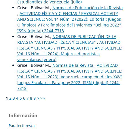
Estudiantiles de Venezuela (julio)
Grisell Bolívar M.,
Normas de Publicación de la Revista
,
ACTIVIDAD FÍSICA Y CIENCIAS / PHYSICAL ACTIVITY
AND SCIENCE: Vol. 14 Núm. 2 (2022): Editorial: Juegos
Olímpicos y Paralímpicos del Inviernos “Beijing 2022”
ISSN (digital) 2244-7318
Grisell Bolívar M.,
NORMAS DE PUBLICACIÓN DE LA
REVISTA “ACTIVIDAD FÍSICA Y CIENCIAS”
,
ACTIVIDAD
FÍSICA Y CIENCIAS / PHYSICAL ACTIVITY AND SCIENCE:
Vol. 16 Núm. 1 (2024): Mujeres deportistas
venezolanas (enero)
Grisell Bolívar M.,
Normas de la Revista
,
ACTIVIDAD
FÍSICA Y CIENCIAS / PHYSICAL ACTIVITY AND SCIENCE:
Vol. 15 Núm. 1 (2023): Venezuela campeón de los XXVI
Juegos Escolares. Paraguay 2022. ISSN (digital) 2244-
7318
1
2
3
4
5
6
7
8
9
>
>>
Información
Para lectores/as