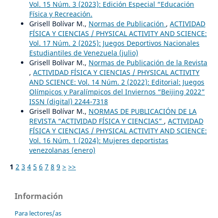
Vol. 15 Núm. 3 (2023): Edición Especial “Educación
Física y Recreación.
Grisell Bolívar M.,
Normas de Publicación
,
ACTIVIDAD
FÍSICA Y CIENCIAS / PHYSICAL ACTIVITY AND SCIENCE:
Vol. 17 Núm. 2 (2025): Juegos Deportivos Nacionales
Estudiantiles de Venezuela (julio)
Grisell Bolívar M.,
Normas de Publicación de la Revista
,
ACTIVIDAD FÍSICA Y CIENCIAS / PHYSICAL ACTIVITY
AND SCIENCE: Vol. 14 Núm. 2 (2022): Editorial: Juegos
Olímpicos y Paralímpicos del Inviernos “Beijing 2022”
ISSN (digital) 2244-7318
Grisell Bolívar M.,
NORMAS DE PUBLICACIÓN DE LA
REVISTA “ACTIVIDAD FÍSICA Y CIENCIAS”
,
ACTIVIDAD
FÍSICA Y CIENCIAS / PHYSICAL ACTIVITY AND SCIENCE:
Vol. 16 Núm. 1 (2024): Mujeres deportistas
venezolanas (enero)
1
2
3
4
5
6
7
8
9
>
>>
Información
Para lectores/as