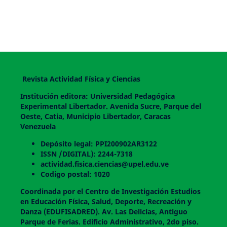
Revista Actividad Física y Ciencias
Institución editora: Universidad Pedagógica
Experimental Libertador. Avenida Sucre, Parque del
Oeste, Catia, Municipio Libertador, Caracas
Venezuela
Depósito legal: PPI200902AR3122
ISSN /DIGITAL): 2244-7318
actividad.fisica.ciencias@upel.edu.ve
Codigo postal: 1020
Coordinada por el Centro de Investigación Estudios
en Educación Física, Salud, Deporte, Recreación y
Danza (EDUFISADRED). Av. Las Delicias, Antiguo
Parque de Ferias. Edificio Administrativo, 2do piso.