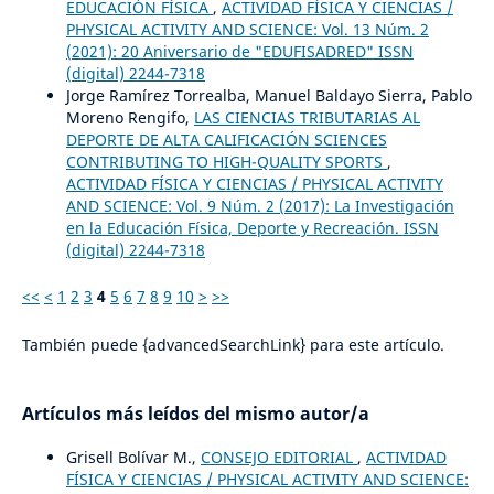
EDUCACIÓN FÍSICA
,
ACTIVIDAD FÍSICA Y CIENCIAS /
PHYSICAL ACTIVITY AND SCIENCE: Vol. 13 Núm. 2
(2021): 20 Aniversario de "EDUFISADRED" ISSN
(digital) 2244-7318
Jorge Ramírez Torrealba, Manuel Baldayo Sierra, Pablo
Moreno Rengifo,
LAS CIENCIAS TRIBUTARIAS AL
DEPORTE DE ALTA CALIFICACIÓN SCIENCES
CONTRIBUTING TO HIGH-QUALITY SPORTS
,
ACTIVIDAD FÍSICA Y CIENCIAS / PHYSICAL ACTIVITY
AND SCIENCE: Vol. 9 Núm. 2 (2017): La Investigación
en la Educación Física, Deporte y Recreación. ISSN
(digital) 2244-7318
<<
<
1
2
3
4
5
6
7
8
9
10
>
>>
También puede {advancedSearchLink} para este artículo.
Artículos más leídos del mismo autor/a
Grisell Bolívar M.,
CONSEJO EDITORIAL
,
ACTIVIDAD
FÍSICA Y CIENCIAS / PHYSICAL ACTIVITY AND SCIENCE: