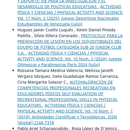
Y DEPORTE: EJE PARA LA INVESTIGACIÓN Y EL
DESARROLLO DE POLÍTICAS EDUCATIVAS
,
ACTIVIDAD
FÍSICA Y CIENCIAS / PHYSICAL ACTIVITY AND SCIENCE:
Vol. 17 Núm. 2 (2025): Juegos Deportivos Nacionales
Estudiantiles de Venezuela (julio)
Hugues Javier Cuello Luqués , Kevin Daniel Pineda
Padilla , Silvio Villera Coronado ,
PROTOCOLO PARA LA
PREVENCIÓN DE LESIÓN EN LOS ISQUIOTIBIALES DEL
EQUIPO DE FÚTBOL CATEGORÍA SUB-20 JUNIOR CLUB
S.A.
,
ACTIVIDAD FÍSICA Y CIENCIAS / PHYSICAL
ACTIVITY AND SCIENCE: Vol. 16 Núm. 2 (2024): Juegos
Olímpicos y Paralímpicos París 2024 (julio)
Rossana Tamara Medina Valencia, Melissa Janeth
Vergara Vázquez, Isela Guadalupe Ramos Carranza,
Ciria Margarita Salazar C.,
AUTOVALORACIÓN DE
COMPETENCIAS PROFESIONALES RECREATIVAS EN
EDUCADORES FÍSICOS SELF-EVALUATION OF
RECREATIONAL PROFESSIONAL SKILLS IN PHYSICAL
EDUCATORS
,
ACTIVIDAD FÍSICA Y CIENCIAS /
PHYSICAL ACTIVITY AND SCIENCE: Vol. 10 Núm. 1
(2018): Actividades Científicas y Tecnológicas. ISSN
(digital) 2244-7318
Pablo Ariel Scharagrodsky , Rosa López de D'Amico ,