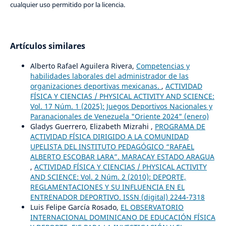
cualquier uso permitido por la licencia.
Artículos similares
Alberto Rafael Aguilera Rivera,
Competencias y
habilidades laborales del administrador de las
organizaciones deportivas mexicanas.
,
ACTIVIDAD
FÍSICA Y CIENCIAS / PHYSICAL ACTIVITY AND SCIENCE:
Vol. 17 Núm. 1 (2025): Juegos Deportivos Nacionales y
Paranacionales de Venezuela "Oriente 2024" (enero)
Gladys Guerrero, Elizabeth Mizrahi ,
PROGRAMA DE
ACTIVIDAD FÍSICA DIRIGIDO A LA COMUNIDAD
UPELISTA DEL INSTITUTO PEDAGÓGICO “RAFAEL
ALBERTO ESCOBAR LARA”. MARACAY ESTADO ARAGUA
,
ACTIVIDAD FÍSICA Y CIENCIAS / PHYSICAL ACTIVITY
AND SCIENCE: Vol. 2 Núm. 2 (2010): DEPORTE,
REGLAMENTACIONES Y SU INFLUENCIA EN EL
ENTRENADOR DEPORTIVO. ISSN (digital) 2244-7318
Luis Felipe García Rosado,
EL OBSERVATORIO
INTERNACIONAL DOMINICANO DE EDUCACIÓN FÍSICA