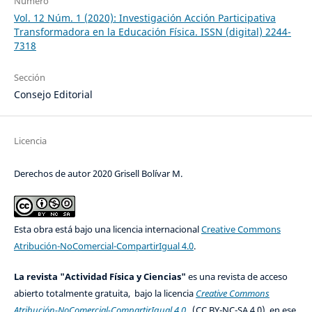
Número
Vol. 12 Núm. 1 (2020): Investigación Acción Participativa
Transformadora en la Educación Física. ISSN (digital) 2244-
7318
Sección
Consejo Editorial
Licencia
Derechos de autor 2020 Grisell Bolívar M.
Esta obra está bajo una licencia internacional
Creative Commons
Atribución-NoComercial-CompartirIgual 4.0
.
La revista "Actividad Física y Ciencias"
es una revista de acceso
abierto totalmente gratuita, bajo la licencia
Creative Commons
Atribución-NoComercial-CompartirIgual 4.0
(CC BY-NC-SA 4.0), en ese