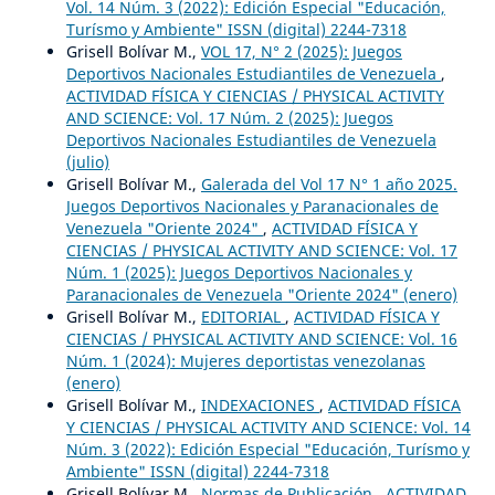
Vol. 14 Núm. 3 (2022): Edición Especial "Educación,
Turísmo y Ambiente" ISSN (digital) 2244-7318
Grisell Bolívar M.,
VOL 17, N° 2 (2025): Juegos
Deportivos Nacionales Estudiantiles de Venezuela
,
ACTIVIDAD FÍSICA Y CIENCIAS / PHYSICAL ACTIVITY
AND SCIENCE: Vol. 17 Núm. 2 (2025): Juegos
Deportivos Nacionales Estudiantiles de Venezuela
(julio)
Grisell Bolívar M.,
Galerada del Vol 17 N° 1 año 2025.
Juegos Deportivos Nacionales y Paranacionales de
Venezuela "Oriente 2024"
,
ACTIVIDAD FÍSICA Y
CIENCIAS / PHYSICAL ACTIVITY AND SCIENCE: Vol. 17
Núm. 1 (2025): Juegos Deportivos Nacionales y
Paranacionales de Venezuela "Oriente 2024" (enero)
Grisell Bolívar M.,
EDITORIAL
,
ACTIVIDAD FÍSICA Y
CIENCIAS / PHYSICAL ACTIVITY AND SCIENCE: Vol. 16
Núm. 1 (2024): Mujeres deportistas venezolanas
(enero)
Grisell Bolívar M.,
INDEXACIONES
,
ACTIVIDAD FÍSICA
Y CIENCIAS / PHYSICAL ACTIVITY AND SCIENCE: Vol. 14
Núm. 3 (2022): Edición Especial "Educación, Turísmo y
Ambiente" ISSN (digital) 2244-7318
Grisell Bolívar M.,
Normas de Publicación
,
ACTIVIDAD