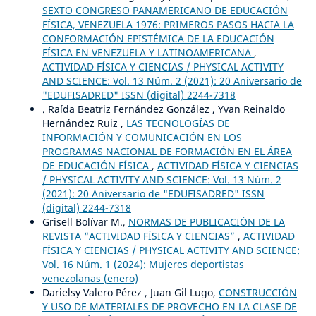
SEXTO CONGRESO PANAMERICANO DE EDUCACIÓN
FÍSICA, VENEZUELA 1976: PRIMEROS PASOS HACIA LA
CONFORMACIÓN EPISTÉMICA DE LA EDUCACIÓN
FÍSICA EN VENEZUELA Y LATINOAMERICANA
,
ACTIVIDAD FÍSICA Y CIENCIAS / PHYSICAL ACTIVITY
AND SCIENCE: Vol. 13 Núm. 2 (2021): 20 Aniversario de
"EDUFISADRED" ISSN (digital) 2244-7318
. Raída Beatriz Fernández González , Yvan Reinaldo
Hernández Ruiz ,
LAS TECNOLOGÍAS DE
INFORMACIÓN Y COMUNICACIÓN EN LOS
PROGRAMAS NACIONAL DE FORMACIÓN EN EL ÁREA
DE EDUCACIÓN FÍSICA
,
ACTIVIDAD FÍSICA Y CIENCIAS
/ PHYSICAL ACTIVITY AND SCIENCE: Vol. 13 Núm. 2
(2021): 20 Aniversario de "EDUFISADRED" ISSN
(digital) 2244-7318
Grisell Bolívar M.,
NORMAS DE PUBLICACIÓN DE LA
REVISTA “ACTIVIDAD FÍSICA Y CIENCIAS”
,
ACTIVIDAD
FÍSICA Y CIENCIAS / PHYSICAL ACTIVITY AND SCIENCE:
Vol. 16 Núm. 1 (2024): Mujeres deportistas
venezolanas (enero)
Darielsy Valero Pérez , Juan Gil Lugo,
CONSTRUCCIÓN
Y USO DE MATERIALES DE PROVECHO EN LA CLASE DE