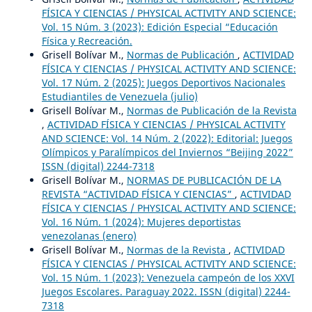
FÍSICA Y CIENCIAS / PHYSICAL ACTIVITY AND SCIENCE:
Vol. 15 Núm. 3 (2023): Edición Especial “Educación
Física y Recreación.
Grisell Bolívar M.,
Normas de Publicación
,
ACTIVIDAD
FÍSICA Y CIENCIAS / PHYSICAL ACTIVITY AND SCIENCE:
Vol. 17 Núm. 2 (2025): Juegos Deportivos Nacionales
Estudiantiles de Venezuela (julio)
Grisell Bolívar M.,
Normas de Publicación de la Revista
,
ACTIVIDAD FÍSICA Y CIENCIAS / PHYSICAL ACTIVITY
AND SCIENCE: Vol. 14 Núm. 2 (2022): Editorial: Juegos
Olímpicos y Paralímpicos del Inviernos “Beijing 2022”
ISSN (digital) 2244-7318
Grisell Bolívar M.,
NORMAS DE PUBLICACIÓN DE LA
REVISTA “ACTIVIDAD FÍSICA Y CIENCIAS”
,
ACTIVIDAD
FÍSICA Y CIENCIAS / PHYSICAL ACTIVITY AND SCIENCE:
Vol. 16 Núm. 1 (2024): Mujeres deportistas
venezolanas (enero)
Grisell Bolívar M.,
Normas de la Revista
,
ACTIVIDAD
FÍSICA Y CIENCIAS / PHYSICAL ACTIVITY AND SCIENCE:
Vol. 15 Núm. 1 (2023): Venezuela campeón de los XXVI
Juegos Escolares. Paraguay 2022. ISSN (digital) 2244-
7318