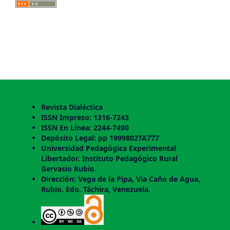
Revista Dialéctica
ISSN Impreso: 1316-7243
ISSN En Línea: 2244-7490
Depósito Legal: pp 1999802TA777
Universidad Pedagógica Experimental
Libertador. Instituto Pedagógico Rural
Gervasio Rubio.
Dirección: Vega de la Pipa, Via Caño de Agua,
Rubio. Edo. Táchira, Venezuela.