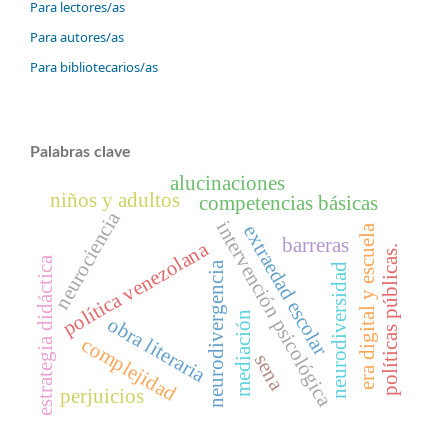
Para lectores/as
Para autores/as
Para bibliotecarios/as
Palabras clave
alucinaciones
niños y adultos
competencias básicas
neurociencia
intervención psicológica
extraedad escolar
era digital y escuela
barreras
política venezolana
políticas públicas.
estrategia didáctica
neurodivergencia
neurodiversidad
mediación
obra literaria
complejidad
sena
perjuicios