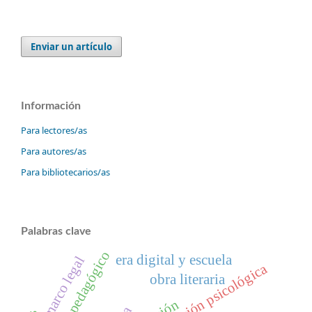
Enviar un artículo
Información
Para lectores/as
Para autores/as
Para bibliotecarios/as
Palabras clave
recurso pedagógico
era digital y escuela
marco legal
intervención psicológica
obra literaria