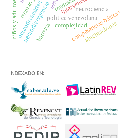
mediación
sena
neurodiversidad
niños y adultos
neurodivergencia
neurociencia
competencias básicas
política venezolana
alucinaciones
barreras
complejidad
INDEXADO EN: