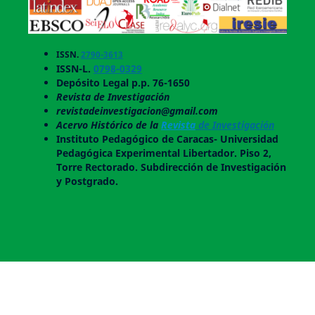
ISSN.
2790-3613
ISSN-L.
0798-0329
Depósito Legal p.p. 76-1650
Revista de Investigación
revistadeinvestigacion@gmail.com
Acervo Histórico de la
Revista
de Investigación
Instituto Pedagógico de Caracas- Universidad
Pedagógica Experimental Libertador. Piso 2,
Torre Rectorado. Subdirección de Investigación
y Postgrado.