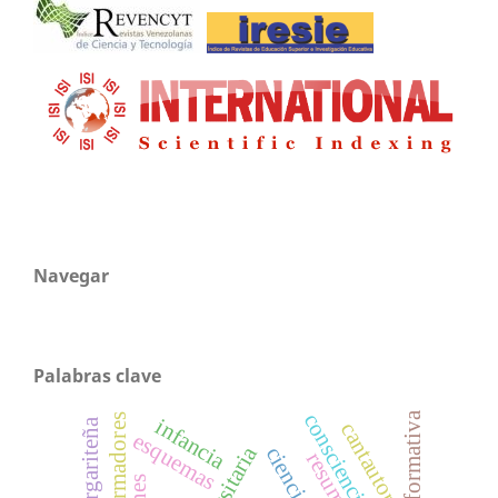
Navegar
Palabras clave
consciencia
infancia
cantautor
esquemas
ciencias
resumen