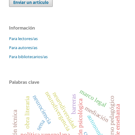
Enviar un artículo
Información
Para lectores/as
Para autores/as
Para bibliotecarios/as
Palabras clave
marco legal
neurodivergencia
neurodiversidad
neurociencia
barreras
recurso pedagógico
obra literaria
intervención psicológica
modelos de enseñanza
mediación
educación técnica
sena
política venezolana